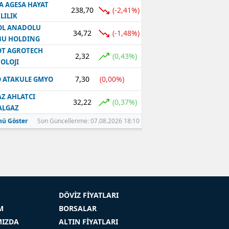
A AGESA HAYAT
238,70
(-2,41%)
LILIK
OL ANADOLU
34,72
(-1,48%)
BU HOLDING
T AGROTECH
2,32
(0,43%)
OLOJI
7,30
(0,00%)
 ATAKULE GMYO
Z AHLATCI
32,22
(0,37%)
ALGAZ
ü Göster
Son Güncellenme: 07.08.2026 18:10
DÖVİZ FİYATLARI
M
BORSALAR
MIZDA
ALTIN FİYATLARI