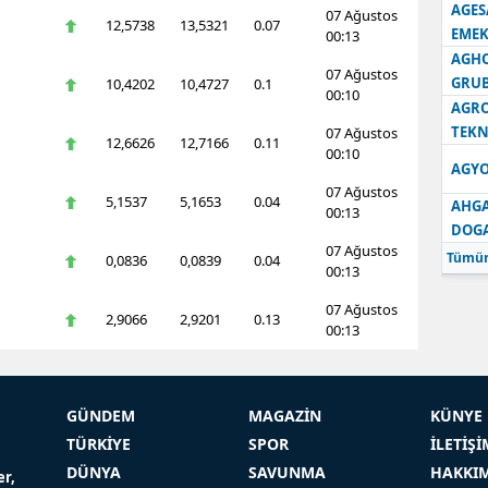
AGES
07 Ağustos
12,5738
13,5321
0.07
EMEK
00:13
AGH
07 Ağustos
GRU
10,4202
10,4727
0.1
00:10
AGRO
TEKN
07 Ağustos
12,6626
12,7166
0.11
00:10
AGYO
07 Ağustos
5,1537
5,1653
0.04
AHGA
00:13
DOG
07 Ağustos
Tümün
0,0836
0,0839
0.04
00:13
07 Ağustos
2,9066
2,9201
0.13
00:13
GÜNDEM
MAGAZİN
KÜNYE
TÜRKİYE
SPOR
İLETİŞİ
DÜNYA
SAVUNMA
HAKKI
er,