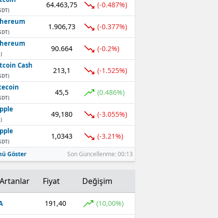
64.463,75
(-0.487%)
SDT)
thereum
1.906,73
(-0.377%)
SDT)
thereum
90.664
(-0.2%)
)
tcoin Cash
213,1
(-1.525%)
SDT)
tecoin
45,5
(0.486%)
SDT)
pple
49,180
(-3.055%)
)
pple
1,0343
(-3.21%)
SDT)
ü Göster
Son Güncellenme: 00:13
Artanlar
Fiyat
Değişim
191,40
(10,00%)
A