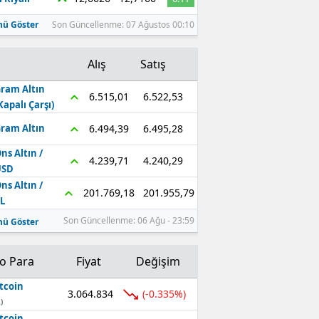
ü Göster
Son Güncellenme: 07 Ağustos 00:10
Alış
Satış
ram Altın
6.522,53
6.515,01
Kapalı Çarşı)
6.495,28
6.494,39
ram Altın
ns Altın /
4.240,29
4.239,71
USD
ns Altın /
201.955,79
201.769,18
L
Son Güncellenme: 06 Ağu - 23:59
ü Göster
to Para
Fiyat
Değişim
tcoin
3.064.834
(-0.335%)
)
tcoin