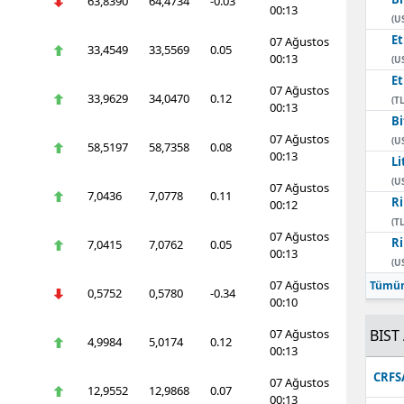
63,8390
64,4734
-0.03
00:13
(U
E
07 Ağustos
33,4549
33,5569
0.05
00:13
(U
E
07 Ağustos
33,9629
34,0470
0.12
(TL
00:13
Bi
07 Ağustos
(U
58,5197
58,7358
0.08
00:13
Li
(U
07 Ağustos
7,0436
7,0778
0.11
Ri
00:12
(TL
07 Ağustos
Ri
7,0415
7,0762
0.05
00:13
(U
07 Ağustos
Tümün
0,5752
0,5780
-0.34
00:10
07 Ağustos
BIST 
4,9984
5,0174
0.12
00:13
CRFS
07 Ağustos
12,9552
12,9868
0.07
00:13