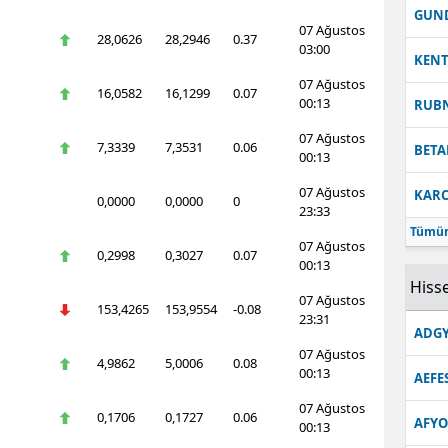
GUN
07 Ağustos
28,0626
28,2946
0.37
03:00
KEN
07 Ağustos
16,0582
16,1299
0.07
00:13
RUB
07 Ağustos
7,3339
7,3531
0.06
BETA
00:13
07 Ağustos
KARC
0,0000
0,0000
0
23:33
Tümün
07 Ağustos
0,2998
0,3027
0.07
00:13
Hisse
07 Ağustos
153,4265
153,9554
-0.08
23:31
ADGY
07 Ağustos
4,9862
5,0006
0.08
00:13
AEFE
07 Ağustos
0,1706
0,1727
0.06
AFYO
00:13