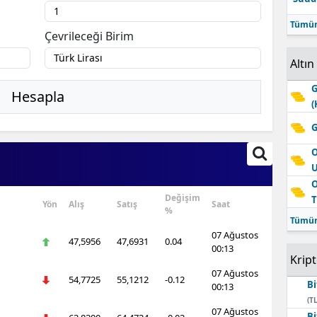
Tümün
Çevrileceği Birim
Altın
G
Hesapla
(
G
O
O
Değişim
T
Yön
Alış
Satış
Saat
%
Tümün
07 Ağustos
47,5956
47,6931
0.04
00:13
Krip
07 Ağustos
54,7725
55,1212
-0.12
Bi
00:13
(TL
07 Ağustos
Bi