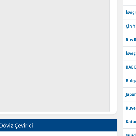
İsviç
Çin 
Rus R
İsve
BAE 
Bulga
Japon
Kuve
Katar
Döviz Çevirici
Suudi