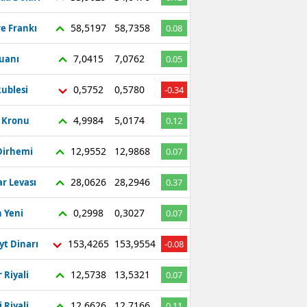
58,5197
58,7358
re Frankı
0.08
7,0415
7,0762
Yuanı
0.05
0,5752
0,5780
ublesi
-0.34
4,9984
5,0174
ç Kronu
0.12
12,9552
12,9868
Dirhemi
0.07
28,0626
28,2946
r Levası
0.37
0,2998
0,3027
 Yeni
0.07
153,4265
153,9554
yt Dinarı
-0.08
12,5738
13,5321
 Riyali
0.07
12,6626
12,7166
 Riyali
0.11