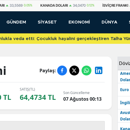
ARI
33,5569
0.05%
KANADA DOLARI
34,0470
0.12%
İSVIÇRE FRANKI
GÜNDEM
SİYASET
EKONOMİ
DÜNYA
etti: Çocukluk hayalini gerçekleştiren Talha Yünkuş yeni t
Dövi
ni
Paylaş:
Amer
Dolar
SATIŞ(TL)
Euro
Son Güncelleme
0 TL
64,4734 TL
07 Ağustos 00:13
İngili
Avus
Dolar
Kana