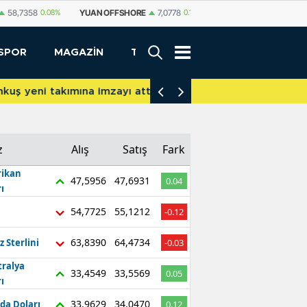
58,7358
0.08%
YUAN OFFSHORE
7,0778
0.11%
YUAN
7,0762
0.05%
SPOR
MAGAZİN
TEKNOLOJİ
akımına imzayı attı
İniş takımları yere 
z
Alış
Satış
Fark
ikan
47,5956
47,6931
0.04
ı
54,7725
55,1212
-0.12
63,8390
64,4734
z Sterlini
-0.03
tralya
33,4549
33,5569
0.05
ı
33,9629
34,0470
da Doları
0.12