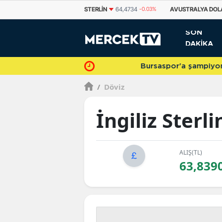
EURO
55,1212
-0.12%
STERLIN
64,4734
-0.03%
AVUSTRALYA DOL
SON
DAKİKA
Bursaspor'a şampiyonlukla veda 
/
Döviz
İngiliz Sterli
ALIŞ(TL)
63,839