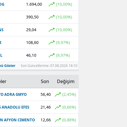
1.694,00
(10,00%)
DG
390,50
(10,00%)
T
29,04
(10,00%)
NS
108,60
(9,97%)
E
46,10
(9,97%)
L
ü Göster
Son Güncellenme: 07.08.2026 18:10
ler
Son
Değişim
56,40
(2,45%)
O ADRA GMYO
21,46
(0,66%)
S ANADOLU EFES
12,66
(0,88%)
N AFYON CIMENTO