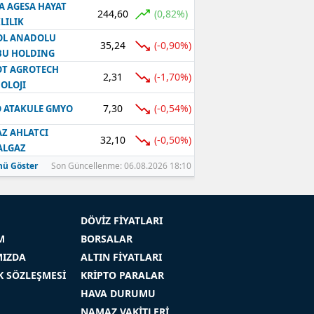
A AGESA HAYAT
244,60
(0,82%)
LILIK
OL ANADOLU
35,24
(-0,90%)
BU HOLDING
T AGROTECH
2,31
(-1,70%)
OLOJI
7,30
(-0,54%)
 ATAKULE GMYO
Z AHLATCI
32,10
(-0,50%)
ALGAZ
ü Göster
Son Güncellenme: 06.08.2026 18:10
DÖVİZ FİYATLARI
M
BORSALAR
MIZDA
ALTIN FİYATLARI
İK SÖZLEŞMESİ
KRİPTO PARALAR
HAVA DURUMU
NAMAZ VAKİTLERİ