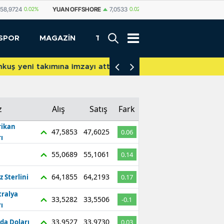
58,9724
0.02%
YUAN OFFSHORE
7,0533
0.02%
YUAN
7,0530
0.03%
SPOR
MAGAZİN
TEKNOLOJİ
akımına imzayı attı
İniş takımları yere 
z
Alış
Satış
Fark
ikan
47,5853
47,6025
0.06
ı
55,0689
55,1061
0.14
64,1855
64,2193
z Sterlini
0.17
tralya
33,5282
33,5506
-0.1
ı
33,9527
33,9730
da Doları
0.03