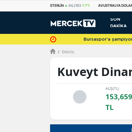
EURO
55,1061
0.14%
STERLIN
64,2193
0.17%
AVUSTRALYA DOLAR
SON
DAKİKA
Bursaspor'a şampiyonlukla veda 
/
Döviz
Kuveyt Dinar
ALIŞ(TL)
153,65
TL