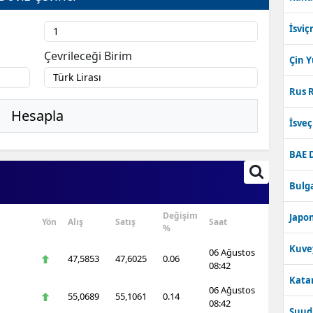
İsviç
Çevrileceği Birim
Çin 
Rus R
Hesapla
İsve
BAE 
Bulga
Değişim
Japon
Yön
Alış
Satış
Saat
%
Kuve
06 Ağustos
47,5853
47,6025
0.06
08:42
Katar
06 Ağustos
55,0689
55,1061
0.14
08:42
Suudi