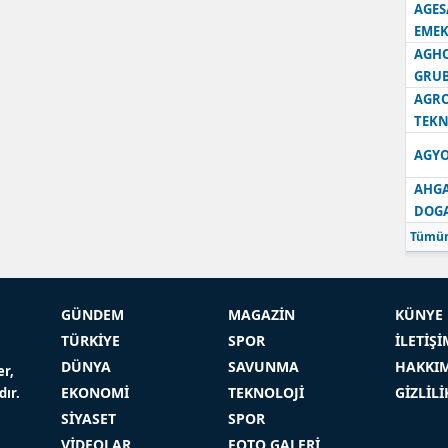
AGES
EMEK
AGH
GRU
AGRO
TEKN
AGYO
AHGA
DOG
Tümün
GÜNDEM
MAGAZİN
KÜNYE
TÜRKİYE
SPOR
İLETİŞİ
DÜNYA
SAVUNMA
HAKKI
er,
EKONOMİ
TEKNOLOJİ
GİZLİL
dır.
SİYASET
SPOR
VİDEOLAR
FOTO GALERİ