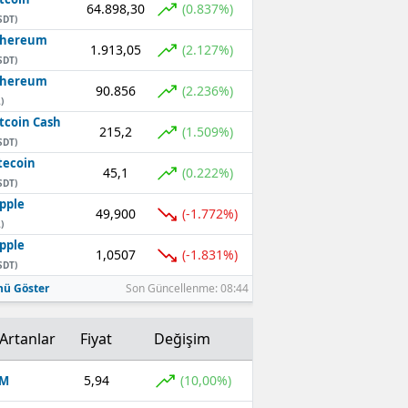
64.898,30
(0.837%)
SDT)
thereum
1.913,05
(2.127%)
SDT)
thereum
90.856
(2.236%)
)
tcoin Cash
215,2
(1.509%)
SDT)
tecoin
45,1
(0.222%)
SDT)
pple
49,900
(-1.772%)
)
pple
1,0507
(-1.831%)
SDT)
ü Göster
Son Güncellenme: 08:44
Artanlar
Fiyat
Değişim
5,94
(10,00%)
OM