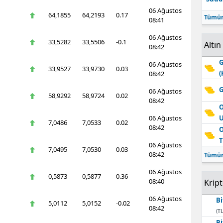
06 Ağustos
64,1855
64,2193
0.17
Tümün
08:41
06 Ağustos
33,5282
33,5506
-0.1
Altın
08:42
G
06 Ağustos
33,9527
33,9730
0.03
(
08:42
G
06 Ağustos
58,9292
58,9724
0.02
08:42
O
06 Ağustos
7,0486
7,0533
0.02
08:42
O
T
06 Ağustos
7,0495
7,0530
0.03
08:42
Tümün
06 Ağustos
0,5873
0,5877
0.36
08:40
Krip
06 Ağustos
Bi
5,0112
5,0152
-0.02
08:42
(TL
Bi