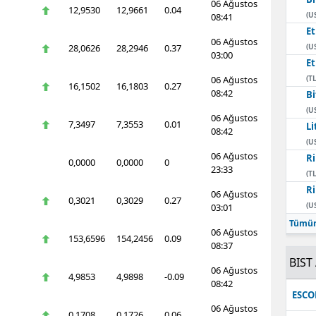
06 Ağustos
12,9530
12,9661
0.04
(U
08:41
E
06 Ağustos
28,0626
28,2946
0.37
(U
03:00
E
06 Ağustos
(TL
16,1502
16,1803
0.27
08:42
Bi
(U
06 Ağustos
7,3497
7,3553
0.01
Li
08:42
(U
06 Ağustos
Ri
0,0000
0,0000
0
23:33
(TL
Ri
06 Ağustos
0,3021
0,3029
0.27
(U
03:01
Tümün
06 Ağustos
153,6596
154,2456
0.09
08:37
BIST 
06 Ağustos
4,9853
4,9898
-0.09
08:42
ESC
06 Ağustos
0,1708
0,1726
0.06