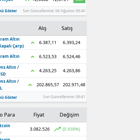
ü Göster
Son Güncellenme: 06 Ağustos 08:40
Alış
Satış
ram Altın
6.393,24
6.387,11
Kapalı Çarşı)
6.524,46
6.523,53
ram Altın
ns Altın /
4.263,86
4.263,25
USD
ns Altın /
202.971,48
202.865,57
L
Son Güncellenme: 08:41
ü Göster
to Para
Fiyat
Değişim
tcoin
3.082.526
(0.938%)
)
tcoin