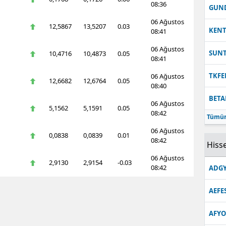
08:36
GUN
06 Ağustos
12,5867
13,5207
0.03
KEN
08:41
06 Ağustos
SUN
10,4716
10,4873
0.05
08:41
TKFE
06 Ağustos
12,6682
12,6764
0.05
08:40
BETA
06 Ağustos
5,1562
5,1591
0.05
08:42
Tümün
06 Ağustos
0,0838
0,0839
0.01
08:42
Hisse
06 Ağustos
2,9130
2,9154
-0.03
08:42
ADGY
AEFE
AFYO