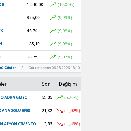
1.540,00
(10,00%)
DG
355,00
(9,99%)
T
46,74
(9,98%)
TK
185,10
(9,98%)
N
98,75
(9,97%)
E
ü Göster
Son Güncellenme: 06.08.2026 18:10
ler
Son
Değişim
55,05
(5,26%)
O ADRA GMYO
21,32
(-1,02%)
S ANADOLU EFES
12,55
(-1,49%)
N AFYON CIMENTO