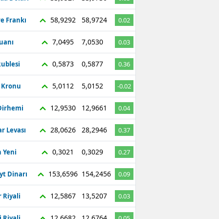
58,9292
58,9724
re Frankı
0.02
7,0495
7,0530
Yuanı
0.03
0,5873
0,5877
ublesi
0.36
5,0112
5,0152
ç Kronu
-0.02
12,9530
12,9661
Dirhemi
0.04
28,0626
28,2946
r Levası
0.37
0,3021
0,3029
 Yeni
0.27
153,6596
154,2456
yt Dinarı
0.09
12,5867
13,5207
 Riyali
0.03
12,6682
12,6764
 Riyali
0.05