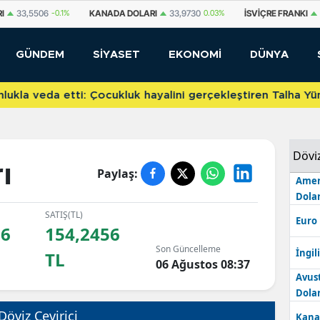
I
33,5506
-0.1%
KANADA DOLARI
33,9730
0.03%
İSVIÇRE FRANKI
GÜNDEM
SİYASET
EKONOMİ
DÜNYA
etti: Çocukluk hayalini gerçekleştiren Talha Yünkuş yeni t
Dövi
ı
Paylaş:
Amer
Dolar
SATIŞ(TL)
Euro
96
154,2456
Son Güncelleme
İngili
TL
06 Ağustos 08:37
Avus
Dolar
Döviz Çevirici
Kana