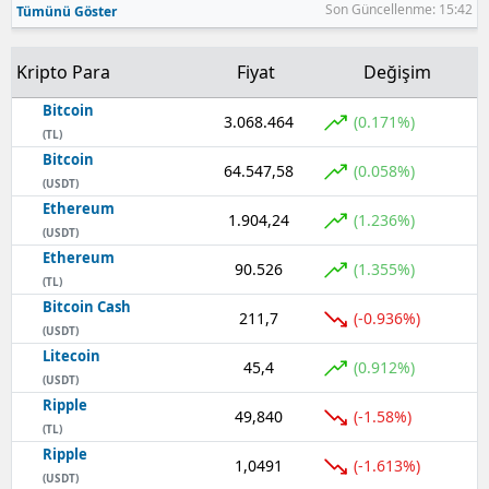
Son Güncellenme: 15:42
Tümünü Göster
Kripto Para
Fiyat
Değişim
Bitcoin
3.068.464
(0.171%)
(TL)
Bitcoin
64.547,58
(0.058%)
(USDT)
Ethereum
1.904,24
(1.236%)
(USDT)
Ethereum
90.526
(1.355%)
(TL)
Bitcoin Cash
211,7
(-0.936%)
(USDT)
Litecoin
45,4
(0.912%)
(USDT)
Ripple
49,840
(-1.58%)
(TL)
Ripple
1,0491
(-1.613%)
(USDT)