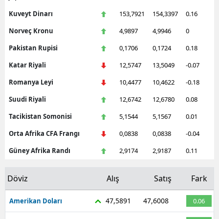
Kuveyt Dinarı
153,7921
154,3397
0.16
Norveç Kronu
4,9897
4,9946
0
Pakistan Rupisi
0,1706
0,1724
0.18
Katar Riyali
12,5747
13,5049
-0.07
Romanya Leyi
10,4477
10,4622
-0.18
Suudi Riyali
12,6742
12,6780
0.08
Tacikistan Somonisi
5,1544
5,1567
0.01
Orta Afrika CFA Frangı
0,0838
0,0838
-0.04
Güney Afrika Randı
2,9174
2,9187
0.11
Döviz
Alış
Satış
Fark
47,5891
47,6008
Amerikan Doları
0.06