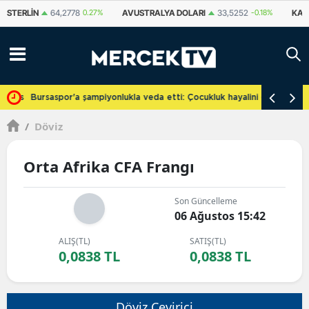
STERLIN
64,2778
0.27%
AVUSTRALYA DOLARI
33,5252
-0.18%
KANAD
cretsiz
Bursaspor'a şampiyonlukla veda etti: Çocukluk hayalini gerçekleşti
/
Döviz
Orta Afrika CFA Frangı
Son Güncelleme
06 Ağustos 15:42
ALIŞ(TL)
SATIŞ(TL)
0,0838 TL
0,0838 TL
Döviz Çevirici