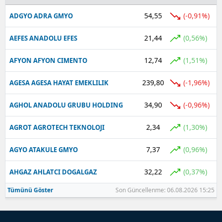
54,55
(-0,91%)
ADGYO ADRA GMYO
21,44
(0,56%)
AEFES ANADOLU EFES
12,74
(1,51%)
AFYON AFYON CIMENTO
239,80
(-1,96%)
AGESA AGESA HAYAT EMEKLILIK
34,90
(-0,96%)
AGHOL ANADOLU GRUBU HOLDING
2,34
(1,30%)
AGROT AGROTECH TEKNOLOJI
7,37
(0,96%)
AGYO ATAKULE GMYO
32,22
(0,37%)
AHGAZ AHLATCI DOGALGAZ
Tümünü Göster
Son Güncellenme: 06.08.2026 15:25