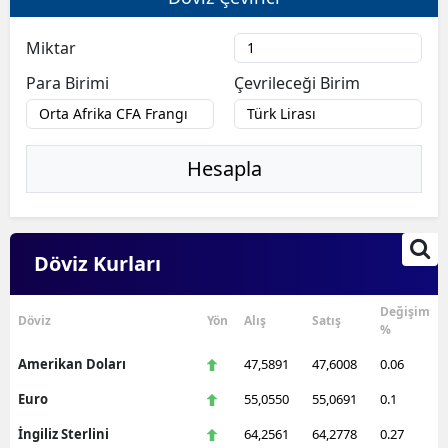
Miktar
Para Birimi
Çevrileceği Birim
Hesapla
Döviz Kurları
Değişim
Döviz
Yön
Alış
Satış
%
Amerikan Doları
47,5891
47,6008
0.06
Euro
55,0550
55,0691
0.1
İngiliz Sterlini
64,2561
64,2778
0.27