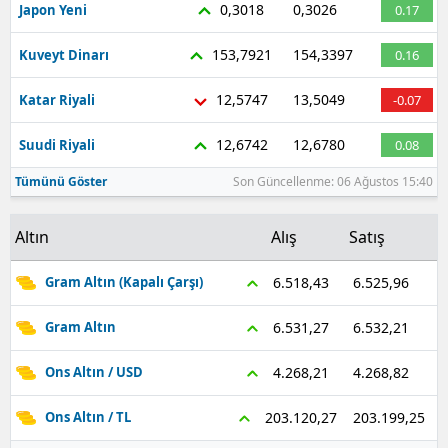
0,3018
0,3026
Japon Yeni
0.17
153,7921
154,3397
Kuveyt Dinarı
0.16
12,5747
13,5049
Katar Riyali
-0.07
12,6742
12,6780
Suudi Riyali
0.08
Tümünü Göster
Son Güncellenme: 06 Ağustos 15:40
Altın
Alış
Satış
6.525,96
6.518,43
Gram Altın (Kapalı Çarşı)
6.532,21
6.531,27
Gram Altın
4.268,82
4.268,21
Ons Altın / USD
203.199,25
203.120,27
Ons Altın / TL