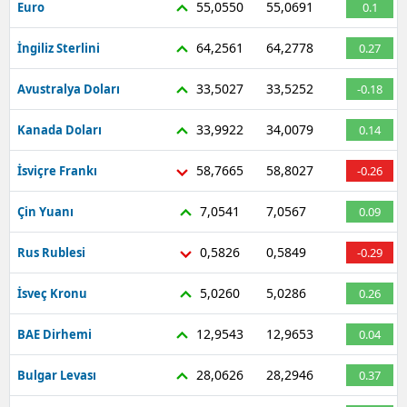
55,0550
55,0691
Euro
0.1
64,2561
64,2778
İngiliz Sterlini
0.27
33,5027
33,5252
Avustralya Doları
-0.18
33,9922
34,0079
Kanada Doları
0.14
58,7665
58,8027
İsviçre Frankı
-0.26
7,0541
7,0567
Çin Yuanı
0.09
0,5826
0,5849
Rus Rublesi
-0.29
5,0260
5,0286
İsveç Kronu
0.26
12,9543
12,9653
BAE Dirhemi
0.04
28,0626
28,2946
Bulgar Levası
0.37