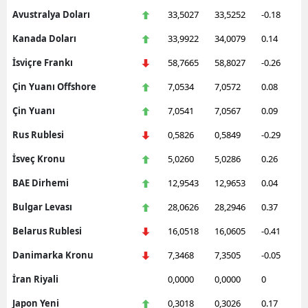
Avustralya Doları
33,5027
33,5252
-0.18
Kanada Doları
33,9922
34,0079
0.14
İsviçre Frankı
58,7665
58,8027
-0.26
Çin Yuanı Offshore
7,0534
7,0572
0.08
Çin Yuanı
7,0541
7,0567
0.09
Rus Rublesi
0,5826
0,5849
-0.29
İsveç Kronu
5,0260
5,0286
0.26
BAE Dirhemi
12,9543
12,9653
0.04
Bulgar Levası
28,0626
28,2946
0.37
Belarus Rublesi
16,0518
16,0605
-0.41
Danimarka Kronu
7,3468
7,3505
-0.05
İran Riyali
0,0000
0,0000
0
Japon Yeni
0,3018
0,3026
0.17