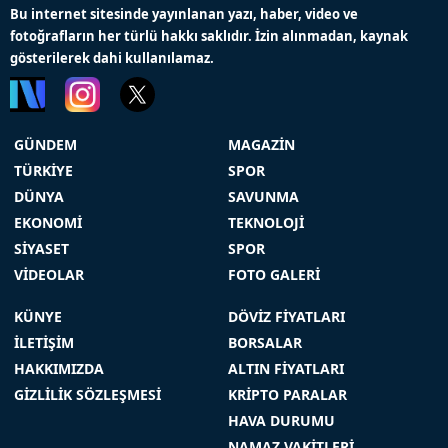
Bu internet sitesinde yayınlanan yazı, haber, video ve
fotoğrafların her türlü hakkı saklıdır. İzin alınmadan, kaynak
gösterilerek dahi kullanılamaz.
GÜNDEM
MAGAZİN
TÜRKİYE
SPOR
DÜNYA
SAVUNMA
EKONOMİ
TEKNOLOJİ
SİYASET
SPOR
VİDEOLAR
FOTO GALERİ
KÜNYE
DÖVİZ FİYATLARI
İLETİŞİM
BORSALAR
HAKKIMIZDA
ALTIN FİYATLARI
GİZLİLİK SÖZLEŞMESİ
KRİPTO PARALAR
HAVA DURUMU
NAMAZ VAKİTLERİ