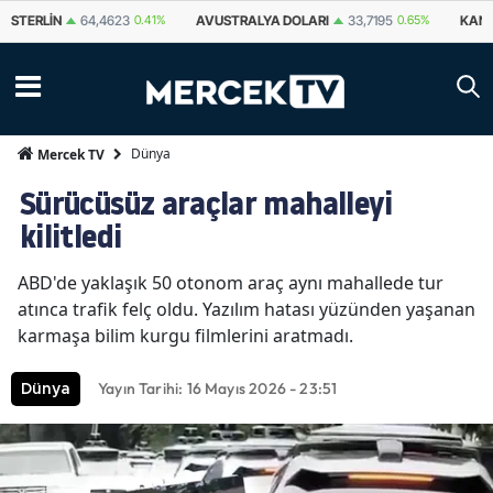
STERLIN
64,4623
0.41%
AVUSTRALYA DOLARI
33,7195
0.65%
KANA
Dünya
Mercek TV
Sürücüsüz araçlar mahalleyi
kilitledi
ABD'de yaklaşık 50 otonom araç aynı mahallede tur
atınca trafik felç oldu. Yazılım hatası yüzünden yaşanan
karmaşa bilim kurgu filmlerini aratmadı.
Yayın Tarihi: 16 Mayıs 2026 - 23:51
Dünya