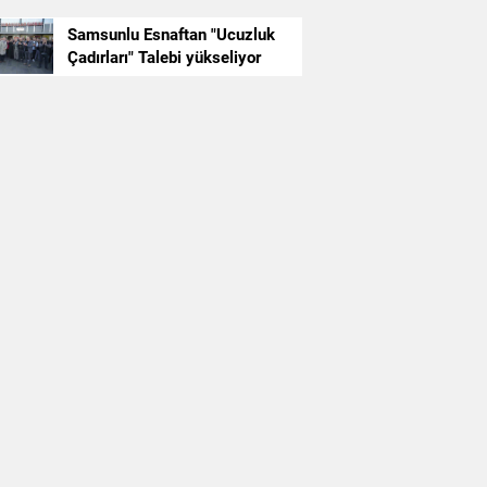
erasyonu: SPK'dan 3 isme
Samsunlu Esnaftan "Ucuzluk
Çadırları" Talebi yükseliyor
ptırım