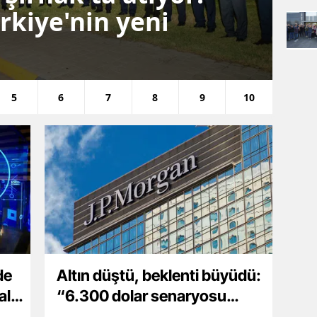
rkiye'nin yeni
op
ya
5
6
7
8
9
10
de
Altın düştü, beklenti büyüdü:
alı
“6.300 dolar senaryosu
masada”