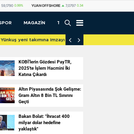
59,1790
0.99%
YUAN OFFSHORE
7,0797
0.34%
YUAN
7,0785
0.31%
SPOR
MAGAZİN
TEKNOLOJİ
akımına imzayı attı
İniş takımları yere d
KOBİ’lerin Gözdesi PayTR,
2025'te İşlem Hacmini İki
Katına Çıkardı
Altın Piyasasında Şok Gelişme:
Gram Altın 8 Bin TL Sınırını
Geçti
Bakan Bolat: "İhracat 400
milyar dolar hedefine
orsada manipülasyon
yaklaştık"