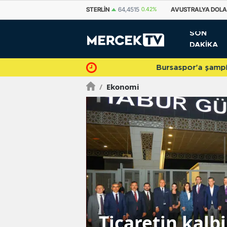
EURO
55,2623
0.45%
STERLIN
64,4515
0.42%
AVUSTRALYA DOLA
SON
DAKİKA
Bursaspor'a şampiyonlukla veda 
/
Ekonomi
Ticaretin kalbi