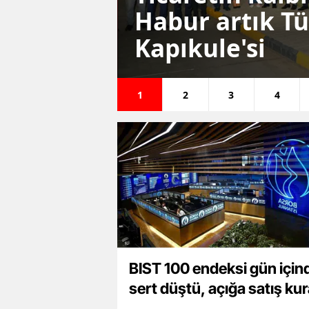
Banka
Habur artık Tü
 Şart!
Kapıkule'si
1
2
3
4
BIST 100 endeksi gün için
sert düştü, açığa satış kur
devreye girdi!