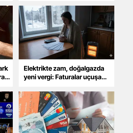
ark
Elektrikte zam, doğalgazda
ra
yeni vergi: Faturalar uçuşa
geçti!