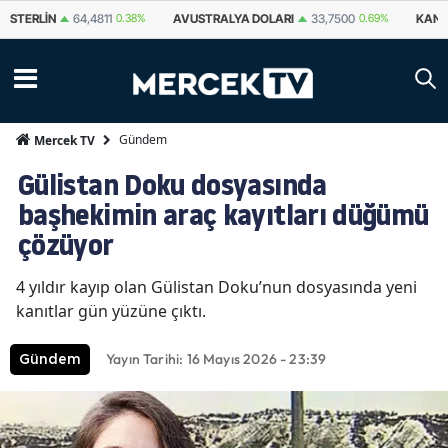
STERLIN
64,4811
0.38%
AVUSTRALYA DOLARI
33,7500
0.69%
KANA
Gündem
Mercek TV
Gülistan Doku dosyasında
başhekimin araç kayıtları düğümü
çözüyor
4 yıldır kayıp olan Gülistan Doku’nun dosyasında yeni
kanıtlar gün yüzüne çıktı.
Yayın Tarihi: 16 Mayıs 2026 - 23:39
Gündem