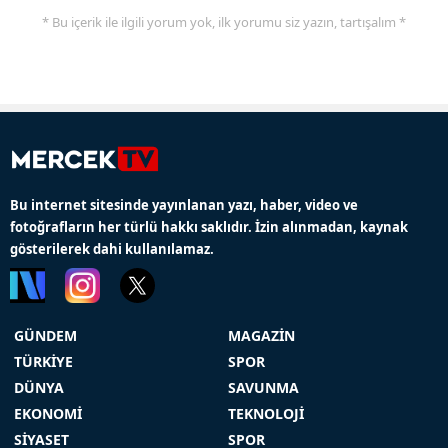
* Bu içerik ile ilgili yorum yok, ilk yorumu siz yazın, tartışalım *
Bu internet sitesinde yayınlanan yazı, haber, video ve
fotoğrafların her türlü hakkı saklıdır. İzin alınmadan, kaynak
gösterilerek dahi kullanılamaz.
GÜNDEM
MAGAZİN
TÜRKİYE
SPOR
DÜNYA
SAVUNMA
EKONOMİ
TEKNOLOJİ
SİYASET
SPOR