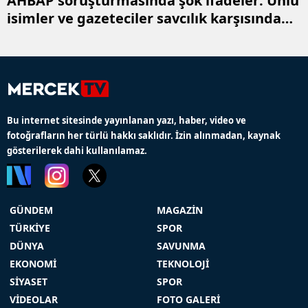
AHBAP soruşturmasında şok ifadeler: Ünlü
isimler ve gazeteciler savcılık karşısında
hesap verdi
Bu internet sitesinde yayınlanan yazı, haber, video ve
fotoğrafların her türlü hakkı saklıdır. İzin alınmadan, kaynak
gösterilerek dahi kullanılamaz.
GÜNDEM
MAGAZİN
TÜRKİYE
SPOR
DÜNYA
SAVUNMA
EKONOMİ
TEKNOLOJİ
SİYASET
SPOR
VİDEOLAR
FOTO GALERİ