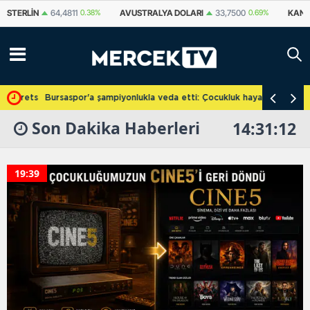
STERLIN
64,4811
0.38%
AVUSTRALYA DOLARI
33,7500
0.69%
KANAD
cretsiz
Bursaspor'a şampiyonlukla veda etti: Çocukluk hayalini gerçekleşti
Son Dakika Haberleri
14:31:12
19:39