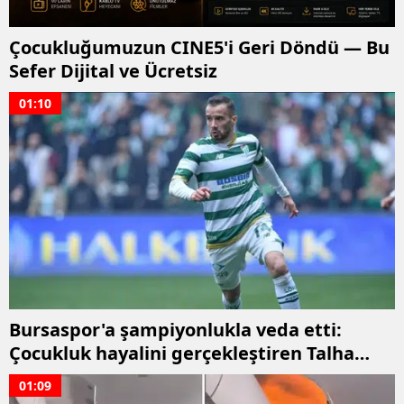
Çocukluğumuzun CINE5'i Geri Döndü — Bu
Sefer Dijital ve Ücretsiz
01:10
Bursaspor'a şampiyonlukla veda etti:
Çocukluk hayalini gerçekleştiren Talha
Yünkuş yeni takımına imzayı attı
01:09