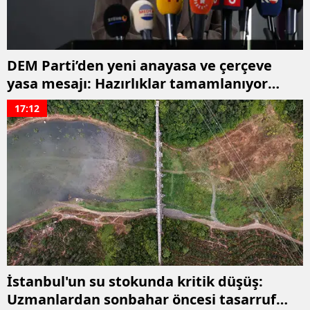
DEM Parti’den yeni anayasa ve çerçeve
yasa mesajı: Hazırlıklar tamamlanıyor
ancak takvim belirsiz
17:12
İstanbul'un su stokunda kritik düşüş:
Uzmanlardan sonbahar öncesi tasarruf