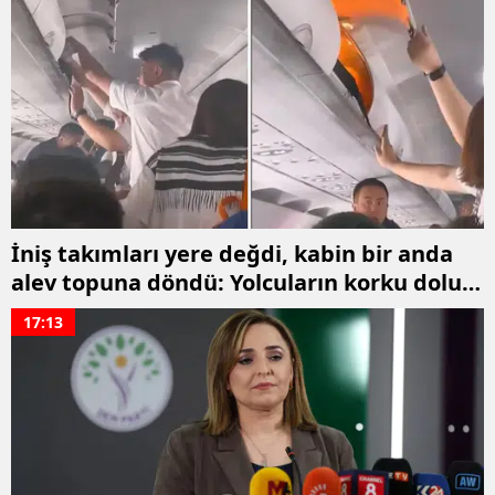
İniş takımları yere değdi, kabin bir anda
alev topuna döndü: Yolcuların korku dolu
anları
17:13