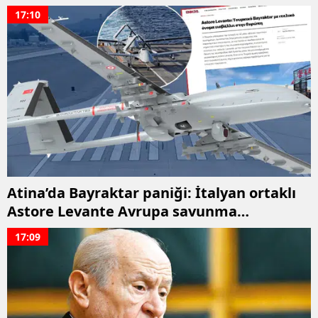
çağrısı
17:10
Atina’da Bayraktar paniği: İtalyan ortaklı
Astore Levante Avrupa savunma
dengelerini altüst etti
17:09