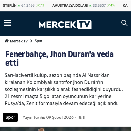
STERLIN
64,2456
0.07%
AVUSTRALYA DOLARI
33,5507
0.14%
KAN
Spor
Mercek TV
Fenerbahçe, Jhon Duran'a veda
etti
Sarı-lacivertli kulüp, sezon başında Al Nassr’dan
kiralanan Kolombiyalı santrfor Jhon Durán’ın
sözleşmesinin karşılıklı olarak feshedildiğini duyurdu.
21 resmi maçta 5 gol atan oyuncunun kariyerine
Rusya’da, Zenit formasıyla devam edeceği açıklandı.
Yayın Tarihi: 09 Şubat 2026 - 18:11
Spor