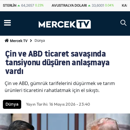
STERLIN
64,2657
0.23%
AVUSTRALYA DOLARI
33,6001
0.04%
KAN
Dünya
Mercek TV
Çin ve ABD ticaret savaşında
tansiyonu düşüren anlaşmaya
vardı
Çin ve ABD, gümrük tarifelerini düşürmek ve tarım
ürünleri ticaretini rahatlatmak için el sıkıştı.
Yayın Tarihi: 16 Mayıs 2026 - 23:40
Dünya