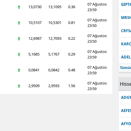
07 Ağustos
GIPT
13,0730
13,1095
0.36
23:59
MRS
07 Ağustos
10,5107
10,5301
0.81
23:50
CRFS
07 Ağustos
12,6987
12,7093
0.22
23:50
KARC
07 Ağustos
5,1685
5,1767
0.29
23:59
ADEL
07 Ağustos
Tümün
0,0841
0,0842
0.48
23:59
07 Ağustos
Hisse
2,9509
2,9593
1.56
23:59
ADGY
AEFE
AFYO