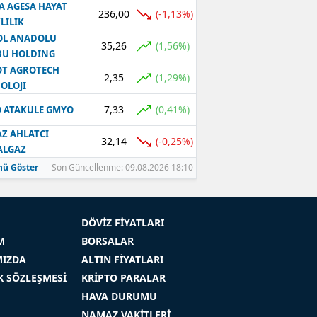
A AGESA HAYAT
236,00
(-1,13%)
LILIK
OL ANADOLU
35,26
(1,56%)
BU HOLDING
T AGROTECH
2,35
(1,29%)
OLOJI
7,33
(0,41%)
 ATAKULE GMYO
Z AHLATCI
32,14
(-0,25%)
ALGAZ
ü Göster
Son Güncellenme: 09.08.2026 18:10
DÖVİZ FİYATLARI
M
BORSALAR
MIZDA
ALTIN FİYATLARI
İK SÖZLEŞMESİ
KRİPTO PARALAR
HAVA DURUMU
NAMAZ VAKİTLERİ