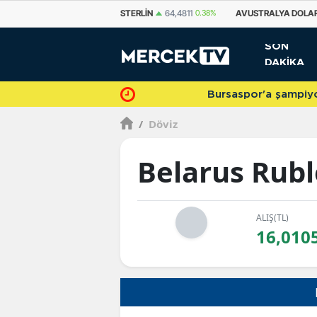
EURO
55,2510
0.32%
STERLIN
64,4811
0.38%
AVUSTRALYA DOLAR
SON
DAKİKA
Bursaspor'a şampiyonlukla veda 
/
Döviz
Belarus Rubl
ALIŞ(TL)
16,010