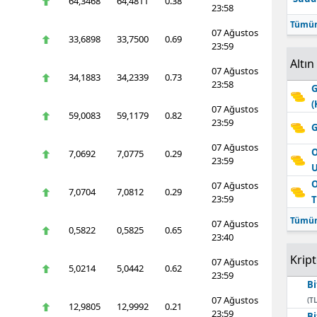
64,3468
64,4811
0.38
23:58
Tümün
07 Ağustos
33,6898
33,7500
0.69
23:59
Altın
07 Ağustos
34,1883
34,2339
0.73
23:58
G
(
07 Ağustos
59,0083
59,1179
0.82
23:59
G
07 Ağustos
O
7,0692
7,0775
0.29
23:59
O
07 Ağustos
7,0704
7,0812
0.29
23:59
T
Tümün
07 Ağustos
0,5822
0,5825
0.65
23:40
Krip
07 Ağustos
5,0214
5,0442
0.62
23:59
Bi
07 Ağustos
(TL
12,9805
12,9992
0.21
23:59
Bi