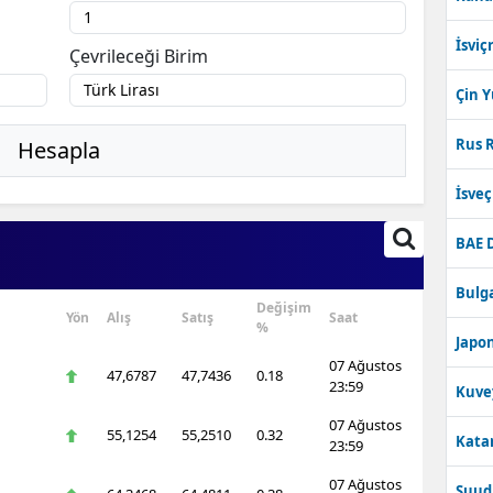
İsviç
Çevrileceği Birim
Çin 
Rus R
Hesapla
İsve
BAE 
Bulga
Değişim
Yön
Alış
Satış
Saat
%
Japon
07 Ağustos
47,6787
47,7436
0.18
23:59
Kuve
07 Ağustos
55,1254
55,2510
0.32
Katar
23:59
07 Ağustos
Suudi