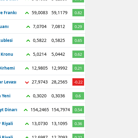
59,0083
59,1179
re Frankı
0.82
7,0704
7,0812
Yuanı
0.29
0,5822
0,5825
ublesi
0.65
5,0214
5,0442
ç Kronu
0.62
12,9805
12,9992
Dirhemi
0.21
27,9743
28,2565
r Levası
-0.22
0,3020
0,3036
 Yeni
0.6
154,2465
154,7974
yt Dinarı
0.54
13,0730
13,1095
 Riyali
0.36
12,6987
12,7093
 Riyali
0.22