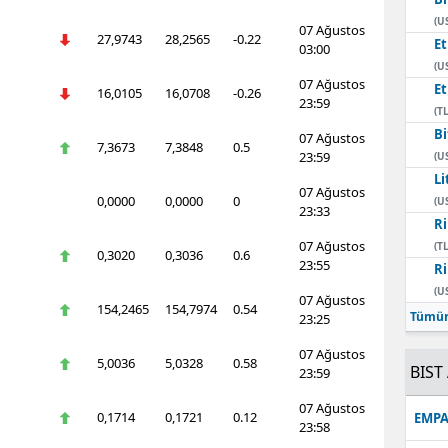
(U
07 Ağustos
27,9743
28,2565
-0.22
E
03:00
(U
07 Ağustos
E
16,0105
16,0708
-0.26
23:59
(TL
Bi
07 Ağustos
7,3673
7,3848
0.5
23:59
(U
Li
07 Ağustos
0,0000
0,0000
0
(U
23:33
Ri
07 Ağustos
(TL
0,3020
0,3036
0.6
23:55
Ri
(U
07 Ağustos
154,2465
154,7974
0.54
Tümün
23:25
07 Ağustos
5,0036
5,0328
0.58
BIST 
23:59
07 Ağustos
0,1714
0,1721
0.12
EMPA
23:58