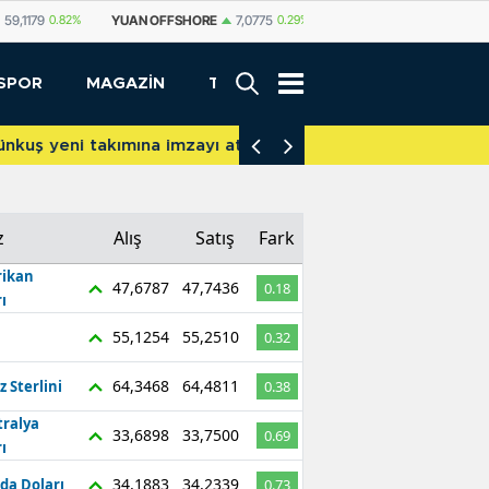
59,1179
0.82%
YUAN OFFSHORE
7,0775
0.29%
YUAN
7,0812
0.29%
SPOR
MAGAZİN
TEKNOLOJİ
akımına imzayı attı
İniş takımları yere 
z
Alış
Satış
Fark
ikan
47,6787
47,7436
0.18
ı
55,1254
55,2510
0.32
64,3468
64,4811
z Sterlini
0.38
tralya
33,6898
33,7500
0.69
ı
34,1883
34,2339
da Doları
0.73