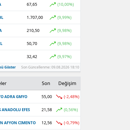
67,65
(10,00%)
A
1.707,00
(9,99%)
HL
210,50
(9,98%)
A
50,70
(9,98%)
L
32,42
(9,97%)
ü Göster
Son Güncellenme: 09.08.2026 18:10
ler
Son
Değişim
55,00
(-2,48%)
O ADRA GMYO
21,58
(0,56%)
S ANADOLU EFES
12,56
(-0,79%)
N AFYON CIMENTO