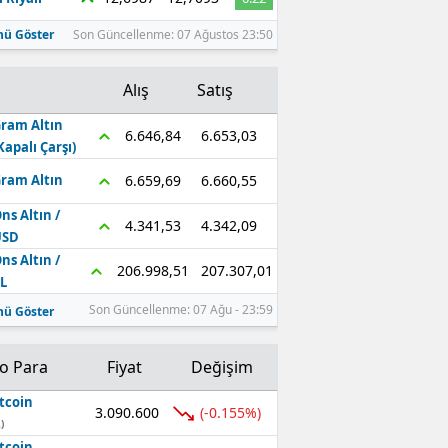
ü Göster
Son Güncellenme: 07 Ağustos 23:50
Alış
Satış
ram Altın
6.653,03
6.646,84
Kapalı Çarşı)
6.660,55
6.659,69
ram Altın
ns Altın /
4.342,09
4.341,53
USD
ns Altın /
207.307,01
206.998,51
L
Son Güncellenme: 07 Ağu - 23:59
ü Göster
to Para
Fiyat
Değişim
tcoin
3.090.600
(-0.155%)
)
tcoin