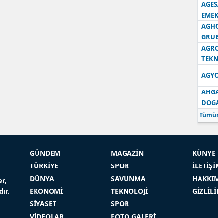
AGES
EMEK
AGH
GRU
AGRO
TEKN
AGYO
AHGA
DOG
Tümün
GÜNDEM
MAGAZİN
KÜNYE
TÜRKİYE
SPOR
İLETİŞİ
DÜNYA
SAVUNMA
HAKKI
er,
EKONOMİ
TEKNOLOJİ
GİZLİL
dır.
SİYASET
SPOR
VİDEOLAR
FOTO GALERİ