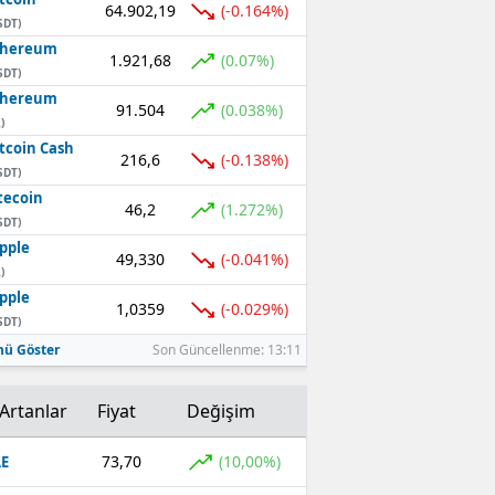
64.902,19
(-0.164%)
SDT)
thereum
1.921,68
(0.07%)
SDT)
thereum
91.504
(0.038%)
)
tcoin Cash
216,6
(-0.138%)
SDT)
tecoin
46,2
(1.272%)
SDT)
pple
49,330
(-0.041%)
)
pple
1,0359
(-0.029%)
SDT)
ü Göster
Son Güncellenme: 13:11
Artanlar
Fiyat
Değişim
73,70
(10,00%)
E