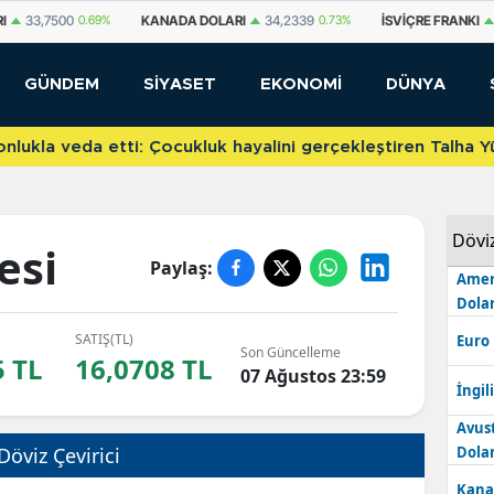
I
33,7500
0.69%
KANADA DOLARI
34,2339
0.73%
İSVIÇRE FRANKI
GÜNDEM
SİYASET
EKONOMİ
DÜNYA
etti: Çocukluk hayalini gerçekleştiren Talha Yünkuş yeni t
Dövi
esi
Paylaş:
Amer
Dolar
SATIŞ(TL)
Euro
Son Güncelleme
5 TL
16,0708 TL
07 Ağustos 23:59
İngili
Avus
Döviz Çevirici
Dolar
Kana