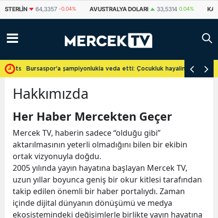
STERLIN
64,3357
-0.04%
AVUSTRALYA DOLARI
33,5314
0.04%
KAN
cretsiz
Bursaspor'a şampiyonlukla veda etti: Çocukluk hayalini gerçekleşti
Hakkımızda
Her Haber Mercekten Geçer
Mercek TV, haberin sadece “olduğu gibi”
aktarılmasının yeterli olmadığını bilen bir ekibin
ortak vizyonuyla doğdu.
2005 yılında yayın hayatına başlayan Mercek TV,
uzun yıllar boyunca geniş bir okur kitlesi tarafından
takip edilen önemli bir haber portalıydı. Zaman
içinde dijital dünyanın dönüşümü ve medya
ekosistemindeki değişimlerle birlikte yayın hayatına