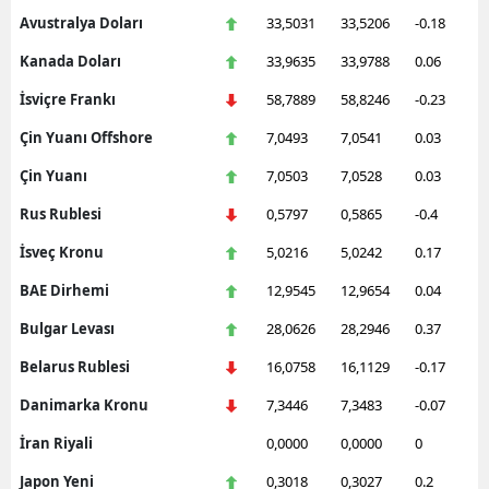
Avustralya Doları
33,5031
33,5206
-0.18
Kanada Doları
33,9635
33,9788
0.06
İsviçre Frankı
58,7889
58,8246
-0.23
Çin Yuanı Offshore
7,0493
7,0541
0.03
Çin Yuanı
7,0503
7,0528
0.03
Rus Rublesi
0,5797
0,5865
-0.4
İsveç Kronu
5,0216
5,0242
0.17
BAE Dirhemi
12,9545
12,9654
0.04
Bulgar Levası
28,0626
28,2946
0.37
Belarus Rublesi
16,0758
16,1129
-0.17
Danimarka Kronu
7,3446
7,3483
-0.07
İran Riyali
0,0000
0,0000
0
Japon Yeni
0,3018
0,3027
0.2