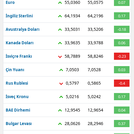
55,0360
55,0575
Euro
0.07
64,1934
64,2196
İngiliz Sterlini
0.17
33,5031
33,5206
Avustralya Doları
-0.18
33,9635
33,9788
Kanada Doları
0.06
58,7889
58,8246
İsviçre Frankı
-0.23
7,0503
7,0528
Çin Yuanı
0.03
0,5797
0,5865
Rus Rublesi
-0.4
5,0216
5,0242
İsveç Kronu
0.17
12,9545
12,9654
BAE Dirhemi
0.04
28,0626
28,2946
Bulgar Levası
0.37