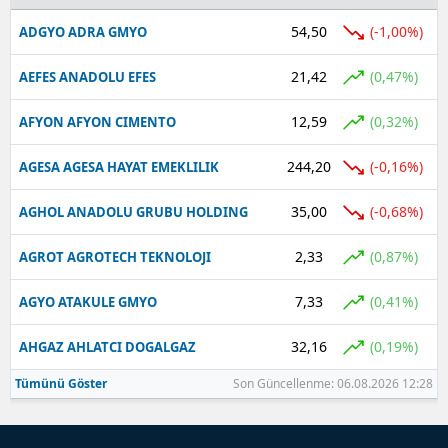
54,50
(-1,00%)
ADGYO ADRA GMYO
21,42
(0,47%)
AEFES ANADOLU EFES
12,59
(0,32%)
AFYON AFYON CIMENTO
244,20
(-0,16%)
AGESA AGESA HAYAT EMEKLILIK
35,00
(-0,68%)
AGHOL ANADOLU GRUBU HOLDING
2,33
(0,87%)
AGROT AGROTECH TEKNOLOJI
7,33
(0,41%)
AGYO ATAKULE GMYO
32,16
(0,19%)
AHGAZ AHLATCI DOGALGAZ
Tümünü Göster
Son Güncellenme: 06.08.2026 12:28