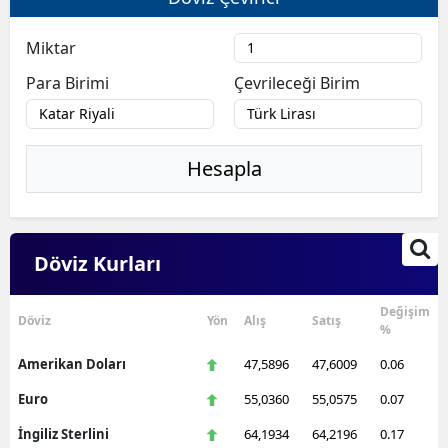
Miktar
Para Birimi
Çevrileceği Birim
Hesapla
Döviz Kurları
Değişim
Döviz
Yön
Alış
Satış
%
Amerikan Doları
47,5896
47,6009
0.06
Euro
55,0360
55,0575
0.07
İngiliz Sterlini
64,1934
64,2196
0.17