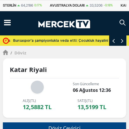
STERLIN
64,2196
0.17%
AVUSTRALYA DOLARI
33,5206
-0.18%
KANAD
cretsiz
Bursaspor'a şampiyonlukla veda etti: Çocukluk hayalini gerçekleşti
/
Döviz
Katar Riyali
Son Güncelleme
06 Ağustos 12:36
ALIŞ(TL)
SATIŞ(TL)
12,5882 TL
13,5199 TL
Döviz Çevirici