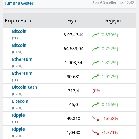
Son Güncellenme: 12:42
Tümünü Göster
Kripto Para
Fiyat
Değişim
Bitcoin
3.074.344
(0.879%)
(TL)
Bitcoin
64.689,94
(0.752%)
(USDT)
Ethereum
1.908,34
(1.822%)
(USDT)
Ethereum
90.681
(1.927%)
(TL)
Bitcoin Cash
212,4
(0%)
(USDT)
Litecoin
45,0
(0.156%)
(USDT)
Ripple
49,810
(-1.658%)
(TL)
Ripple
1,0480
(-1.771%)
(USDT)