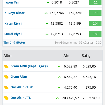
0,3018
0,3027
Japon Yeni
0.2
153,7766
154,3241
Kuveyt Dinarı
0.15
12,5882
13,5199
Katar Riyali
0.04
12,6713
12,6753
Suudi Riyali
0.06
Tümünü Göster
Son Güncellenme: 06 Ağustos 12:30
Altın
Alış
Satış
6.529,05
6.522,89
Gram Altın (Kapalı Çarşı)
6.543,16
6.542,32
Gram Altın
4.275,95
4.275,40
Ons Altın / USD
203.524,10
203.479,97
Ons Altın / TL