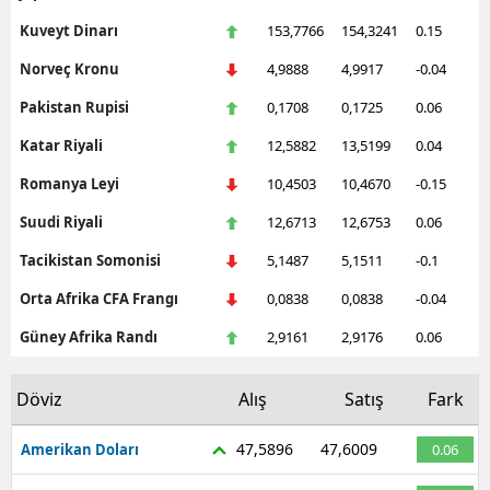
Kuveyt Dinarı
153,7766
154,3241
0.15
Norveç Kronu
4,9888
4,9917
-0.04
Pakistan Rupisi
0,1708
0,1725
0.06
Katar Riyali
12,5882
13,5199
0.04
Romanya Leyi
10,4503
10,4670
-0.15
Suudi Riyali
12,6713
12,6753
0.06
Tacikistan Somonisi
5,1487
5,1511
-0.1
Orta Afrika CFA Frangı
0,0838
0,0838
-0.04
Güney Afrika Randı
2,9161
2,9176
0.06
Döviz
Alış
Satış
Fark
47,5896
47,6009
Amerikan Doları
0.06