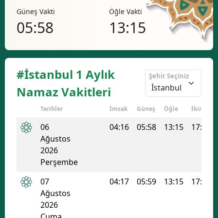
Güneş Vakti
Öğle Vakti
İkind
05:58
13:15
17
#İstanbul 1 Aylık
Şehir Seçiniz
Namaz Vakitleri
Tarihler
İmsak
Güneş
Öğle
İkindi
06
04:16
05:58
13:15
17:08
Ağustos
2026
Perşembe
07
04:17
05:59
13:15
17:07
Ağustos
2026
Cuma