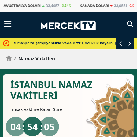
AVUSTRALYA DOLARI
33,4657
-0.34%
KANADA DOLARI
33,9551
-0.01
cretsiz
Bursaspor'a şampiyonlukla veda etti: Çocukluk hayalini gerçekleşti
/
Namaz Vakitleri
İSTANBUL NAMAZ
VAKİTLERİ
İmsak
Vaktine Kalan Süre
04
: 54 :
05