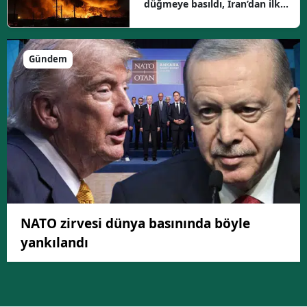
düğmeye basıldı, İran’dan ilk
yanıt geldi
Gündem
NATO zirvesi dünya basınında böyle
yankılandı