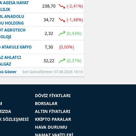
A AGESA HAYAT
238,70
(-2,41%)
LILIK
OL ANADOLU
34,72
(-1,48%)
BU HOLDING
T AGROTECH
2,32
(0,43%)
OLOJI
7,30
(0,00%)
 ATAKULE GMYO
Z AHLATCI
32,22
(0,37%)
ALGAZ
ü Göster
Son Güncellenme: 07.08.2026 18:10
DÖVİZ FİYATLARI
M
BORSALAR
MIZDA
ALTIN FİYATLARI
İK SÖZLEŞMESİ
KRİPTO PARALAR
HAVA DURUMU
NAMAZ VAKİTLERİ