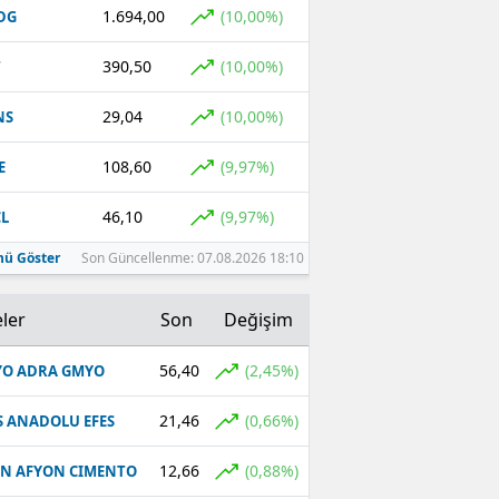
1.694,00
(10,00%)
DG
390,50
(10,00%)
T
29,04
(10,00%)
NS
108,60
(9,97%)
E
46,10
(9,97%)
L
ü Göster
Son Güncellenme: 07.08.2026 18:10
ler
Son
Değişim
56,40
(2,45%)
O ADRA GMYO
21,46
(0,66%)
S ANADOLU EFES
12,66
(0,88%)
N AFYON CIMENTO