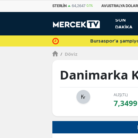
EURO
55,0475
0.01%
STERLIN
64,2647
0.1%
AVUSTRALYA DOLAR
SON
DAKİKA
Bursaspor'a şampiyonlukla veda 
/
Döviz
Danimarka 
ALIŞ(TL)
7,3499