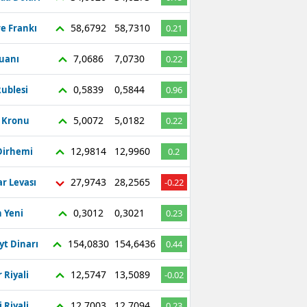
58,6792
58,7310
re Frankı
0.21
7,0686
7,0730
Yuanı
0.22
0,5839
0,5844
ublesi
0.96
5,0072
5,0182
ç Kronu
0.22
12,9814
12,9960
Dirhemi
0.2
27,9743
28,2565
r Levası
-0.22
0,3012
0,3021
 Yeni
0.23
154,0830
154,6436
yt Dinarı
0.44
12,5747
13,5089
 Riyali
-0.02
12,7003
12,7094
 Riyali
0.23