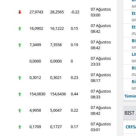
(U
07 Ağustos
27,9743
28,2565
-0.22
E
03:00
(U
07 Ağustos
E
16,0902
16,1222
0.15
08:42
(TL
Bi
07 Ağustos
7,3499
7,3558
0.19
08:42
(U
Li
07 Ağustos
0,0000
0,0000
0
(U
23:33
Ri
07 Ağustos
(TL
0,3012
0,3021
0.23
08:17
Ri
(U
07 Ağustos
154,0830
154,6436
0.44
Tümün
08:33
07 Ağustos
4,9958
5,0047
0.22
BIST 
08:42
07 Ağustos
0,1709
0,1727
0.17
CRFS
03:01