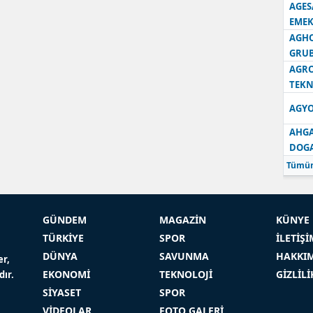
AGES
EMEK
AGH
GRU
AGRO
TEKN
AGYO
AHGA
DOG
Tümün
GÜNDEM
MAGAZİN
KÜNYE
TÜRKİYE
SPOR
İLETİŞİ
DÜNYA
SAVUNMA
HAKKI
er,
EKONOMİ
TEKNOLOJİ
GİZLİL
dır.
SİYASET
SPOR
VİDEOLAR
FOTO GALERİ