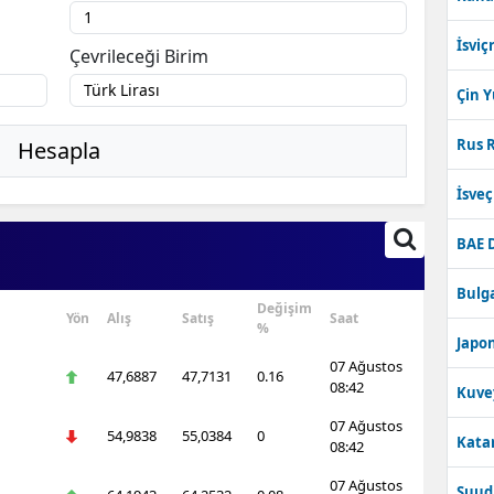
İsviç
Çevrileceği Birim
Çin 
Rus R
Hesapla
İsve
BAE 
Bulga
Değişim
Yön
Alış
Satış
Saat
%
Japon
07 Ağustos
47,6887
47,7131
0.16
08:42
Kuve
07 Ağustos
54,9838
55,0384
0
Katar
08:42
07 Ağustos
Suudi