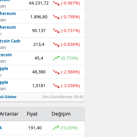
64.231,72
(-0.987%)
SDT)
thereum
1.896,80
(-0.798%)
SDT)
thereum
90.137
(-0.731%)
)
tcoin Cash
213,4
(-0.836%)
SDT)
tecoin
45,4
(0.755%)
SDT)
pple
48,380
(-2.988%)
)
pple
1,0181
(-3.038%)
SDT)
ü Göster
Son Güncellenme: 08:40
Artanlar
Fiyat
Değişim
191,40
(10,00%)
A