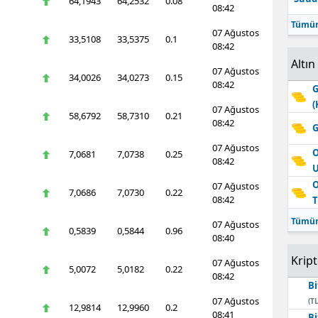
64,1943
64,2532
0.08
08:42
Tümün
07 Ağustos
33,5108
33,5375
0.1
08:42
Altın
07 Ağustos
34,0026
34,0273
0.15
08:42
G
(
07 Ağustos
58,6792
58,7310
0.21
08:42
G
07 Ağustos
O
7,0681
7,0738
0.25
08:42
O
07 Ağustos
7,0686
7,0730
0.22
08:42
T
Tümün
07 Ağustos
0,5839
0,5844
0.96
08:40
Krip
07 Ağustos
5,0072
5,0182
0.22
08:42
Bi
07 Ağustos
(TL
12,9814
12,9960
0.2
08:41
Bi