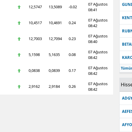
07 Ağustos
GUN
12,5747
13,5089
-0.02
08:41
KEN
07 Ağustos
10,4517
10,4691
0.24
08:42
RUB
07 Ağustos
12,7003
12,7094
0.23
08:40
BETA
07 Ağustos
5,1598
5,1635
0.08
08:42
KARC
07 Ağustos
Tümün
0,0838
0,0839
0.17
08:42
07 Ağustos
Hisse
2,9162
2,9184
0.26
08:42
ADGY
AEFE
AFYO