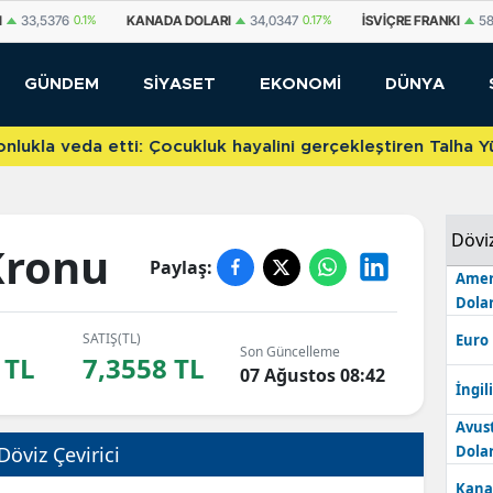
I
33,5376
0.1%
KANADA DOLARI
34,0347
0.17%
İSVIÇRE FRANKI
58
GÜNDEM
SİYASET
EKONOMİ
DÜNYA
etti: Çocukluk hayalini gerçekleştiren Talha Yünkuş yeni t
Dövi
Kronu
Paylaş:
Amer
Dolar
SATIŞ(TL)
Euro
Son Güncelleme
 TL
7,3558 TL
07 Ağustos 08:42
İngili
Avus
Döviz Çevirici
Dolar
Kana