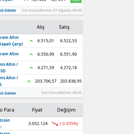
ü Göster
Son Güncellenme: 07 Ağustos 08:40
Alış
Satış
ram Altın
6.522,53
6.515,01
Kapalı Çarşı)
6.551,90
6.550,99
ram Altın
ns Altın /
4.272,18
4.271,59
USD
ns Altın /
203.838,95
203.706,57
L
Son Güncellenme: 08:42
ü Göster
to Para
Fiyat
Değişim
tcoin
3.052.124
(-0.935%)
)
tcoin