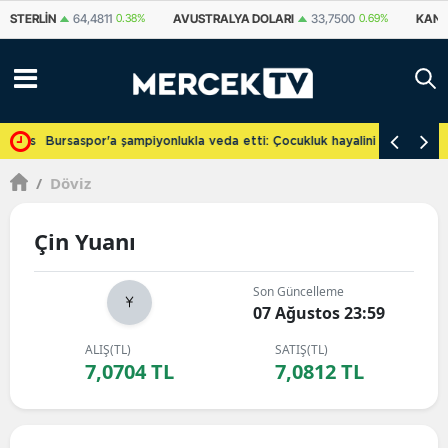
N
64,4811
0.38%
AVUSTRALYA DOLARI
33,7500
0.69%
KANADA DOLA
cretsiz
Bursaspor'a şampiyonlukla veda etti: Çocukluk hayalini gerçekleşti
/
Döviz
Çin Yuanı
Son Güncelleme
07 Ağustos 23:59
ALIŞ(TL)
SATIŞ(TL)
7,0704 TL
7,0812 TL