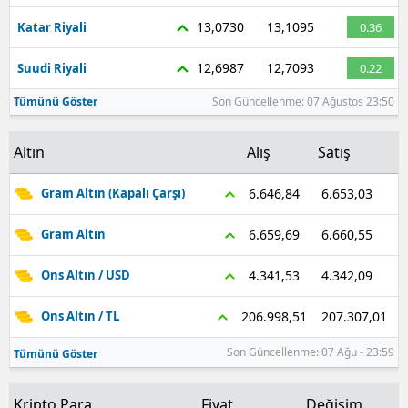
13,0730
13,1095
Katar Riyali
0.36
12,6987
12,7093
Suudi Riyali
0.22
Tümünü Göster
Son Güncellenme: 07 Ağustos 23:50
Altın
Alış
Satış
6.653,03
6.646,84
Gram Altın (Kapalı Çarşı)
6.660,55
6.659,69
Gram Altın
4.342,09
4.341,53
Ons Altın / USD
207.307,01
206.998,51
Ons Altın / TL
Son Güncellenme: 07 Ağu - 23:59
Tümünü Göster
Kripto Para
Fiyat
Değişim