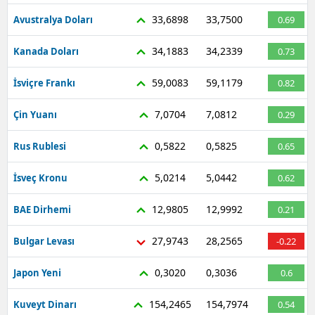
33,6898
33,7500
Avustralya Doları
0.69
34,1883
34,2339
Kanada Doları
0.73
59,0083
59,1179
İsviçre Frankı
0.82
7,0704
7,0812
Çin Yuanı
0.29
0,5822
0,5825
Rus Rublesi
0.65
5,0214
5,0442
İsveç Kronu
0.62
12,9805
12,9992
BAE Dirhemi
0.21
27,9743
28,2565
Bulgar Levası
-0.22
0,3020
0,3036
Japon Yeni
0.6
154,2465
154,7974
Kuveyt Dinarı
0.54