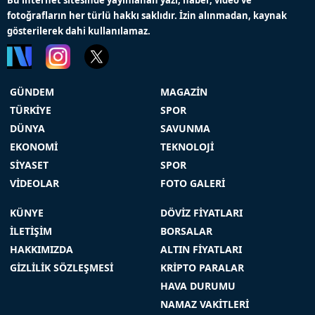
fotoğrafların her türlü hakkı saklıdır. İzin alınmadan, kaynak
gösterilerek dahi kullanılamaz.
GÜNDEM
MAGAZİN
TÜRKİYE
SPOR
DÜNYA
SAVUNMA
EKONOMİ
TEKNOLOJİ
SİYASET
SPOR
VİDEOLAR
FOTO GALERİ
KÜNYE
DÖVİZ FİYATLARI
İLETİŞİM
BORSALAR
HAKKIMIZDA
ALTIN FİYATLARI
GİZLİLİK SÖZLEŞMESİ
KRİPTO PARALAR
HAVA DURUMU
NAMAZ VAKİTLERİ