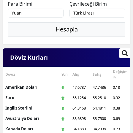
Para Birimi
Çevrileceği Birim
Hesapla
Döviz Kurları
Değişim
Döviz
Yön
Alış
Satış
%
Amerikan Doları
47,6787
47,7436
0.18
Euro
55,1254
55,2510
0.32
İngiliz Sterlini
64,3468
64,4811
0.38
Avustralya Doları
33,6898
33,7500
0.69
Kanada Doları
34,1883
34,2339
0.73