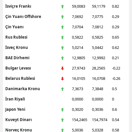
İsviçre Frankı
59,0083
59,1179
0.82
Çin Yuanı Offshore
7,0692
7,0775
0.29
Çin Yuanı
7,0704
7,0812
0.29
Rus Rublesi
0,5822
0,5825
0.65
İsveç Kronu
5,0214
5,0442
0.62
BAE Dirhemi
12,9805
12,9992
0.21
Bulgar Levası
27,9743
28,2565
-0.22
Belarus Rublesi
16,0105
16,0708
-0.26
Danimarka Kronu
7,3673
7,3848
0.5
İran Riyali
0,0000
0,0000
0
Japon Yeni
0,3020
0,3036
0.6
Kuveyt Dinarı
154,2465
154,7974
0.54
Norveç Kronu
5,0036
5,0328
0.58