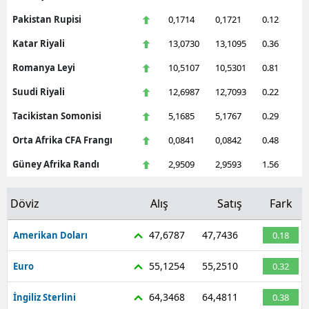
Pakistan Rupisi
0,1714
0,1721
0.12
Katar Riyali
13,0730
13,1095
0.36
Romanya Leyi
10,5107
10,5301
0.81
Suudi Riyali
12,6987
12,7093
0.22
Tacikistan Somonisi
5,1685
5,1767
0.29
Orta Afrika CFA Frangı
0,0841
0,0842
0.48
Güney Afrika Randı
2,9509
2,9593
1.56
Döviz
Alış
Satış
Fark
47,6787
47,7436
Amerikan Doları
0.18
55,1254
55,2510
Euro
0.32
64,3468
64,4811
İngiliz Sterlini
0.38