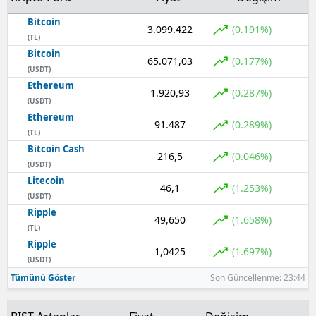
Bitcoin
3.099.422
(0.191%)
(TL)
Bitcoin
65.071,03
(0.177%)
(USDT)
Ethereum
1.920,93
(0.287%)
(USDT)
Ethereum
91.487
(0.289%)
(TL)
Bitcoin Cash
216,5
(0.046%)
(USDT)
Litecoin
46,1
(1.253%)
(USDT)
Ripple
49,650
(1.658%)
(TL)
Ripple
1,0425
(1.697%)
(USDT)
Tümünü Göster
Son Güncellenme: 23:44