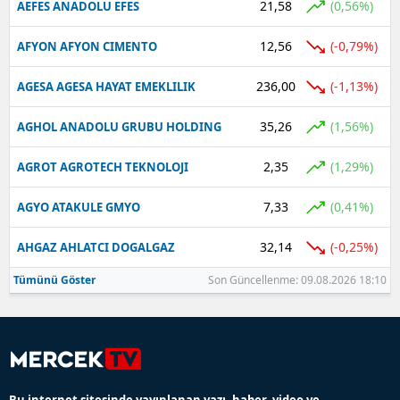
21,58
(0,56%)
AEFES ANADOLU EFES
12,56
(-0,79%)
AFYON AFYON CIMENTO
236,00
(-1,13%)
AGESA AGESA HAYAT EMEKLILIK
35,26
(1,56%)
AGHOL ANADOLU GRUBU HOLDING
2,35
(1,29%)
AGROT AGROTECH TEKNOLOJI
7,33
(0,41%)
AGYO ATAKULE GMYO
32,14
(-0,25%)
AHGAZ AHLATCI DOGALGAZ
Tümünü Göster
Son Güncellenme: 09.08.2026 18:10
Bu internet sitesinde yayınlanan yazı, haber, video ve