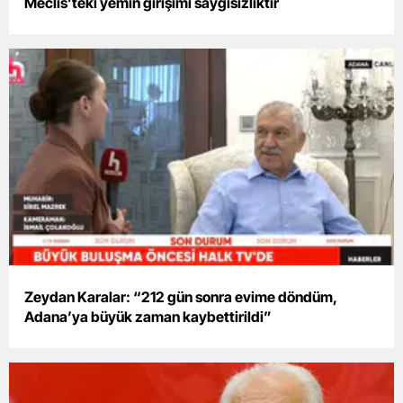
Meclis’teki yemin girişimi saygısızlıktır
Zeydan Karalar: “212 gün sonra evime döndüm,
Adana’ya büyük zaman kaybettirildi”