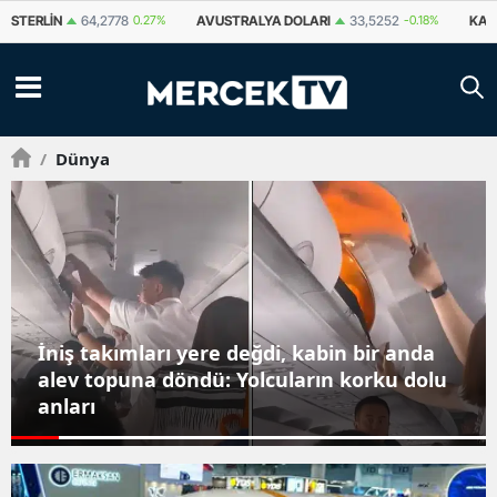
AVUSTRALYA DOLARI
33,5252
-0.18%
KANADA DOLARI
34,0079
0.14%
/
Dünya
İniş takımları yere değdi, kabin bir anda
alev topuna döndü: Yolcuların korku dolu
anları