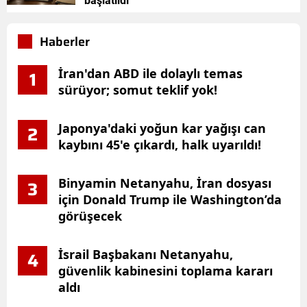
başlatıldı
Haberler
İran'dan ABD ile dolaylı temas
1
sürüyor; somut teklif yok!
Japonya'daki yoğun kar yağışı can
2
kaybını 45'e çıkardı, halk uyarıldı!
Binyamin Netanyahu, İran dosyası
3
için Donald Trump ile Washington’da
görüşecek
İsrail Başbakanı Netanyahu,
4
güvenlik kabinesini toplama kararı
aldı