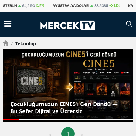
STERLIN
64,2190
0.17%
AVUSTRALYA DOLARI
33,5085
-0.22%
KAN
/
Teknoloji
Çocukluğumuzun CINE5'i Geri Döndü —
Bu Sefer Dijital ve Ücretsiz
‹
›
1