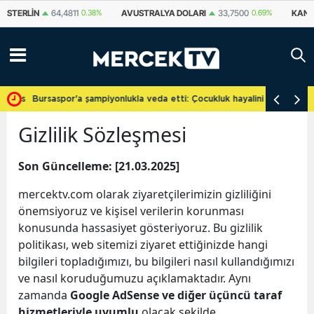
STERLIN
64,4811
0.38%
AVUSTRALYA DOLARI
33,7500
0.69%
KANA
cretsiz
Bursaspor'a şampiyonlukla veda etti: Çocukluk hayalini gerçekleşti
Gizlilik Sözleşmesi
Son Güncelleme: [21.03.2025]
mercektv.com olarak ziyaretçilerimizin gizliliğini
önemsiyoruz ve kişisel verilerin korunması
konusunda hassasiyet gösteriyoruz. Bu gizlilik
politikası, web sitemizi ziyaret ettiğinizde hangi
bilgileri topladığımızı, bu bilgileri nasıl kullandığımızı
ve nasıl koruduğumuzu açıklamaktadır. Aynı
zamanda
Google AdSense ve diğer üçüncü taraf
hizmetleriyle uyumlu
olacak şekilde