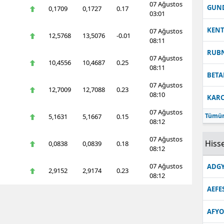
07 Ağustos
GUN
0,1709
0,1727
0.17
03:01
KEN
07 Ağustos
12,5768
13,5076
-0.01
08:11
RUB
07 Ağustos
10,4556
10,4687
0.25
08:11
BETA
07 Ağustos
12,7009
12,7088
0.23
08:10
KARC
07 Ağustos
Tümün
5,1631
5,1667
0.15
08:12
07 Ağustos
Hisse
0,0838
0,0839
0.18
08:12
07 Ağustos
ADGY
2,9152
2,9174
0.23
08:12
AEFE
AFYO