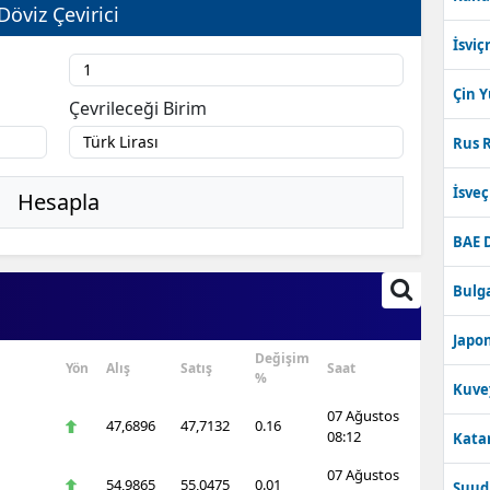
Döviz Çevirici
İsviç
Çin 
Çevrileceği Birim
Rus R
İsve
Hesapla
BAE 
Bulga
Japon
Değişim
Yön
Alış
Satış
Saat
%
Kuve
07 Ağustos
47,6896
47,7132
0.16
08:12
Katar
07 Ağustos
54,9865
55,0475
0.01
Suudi