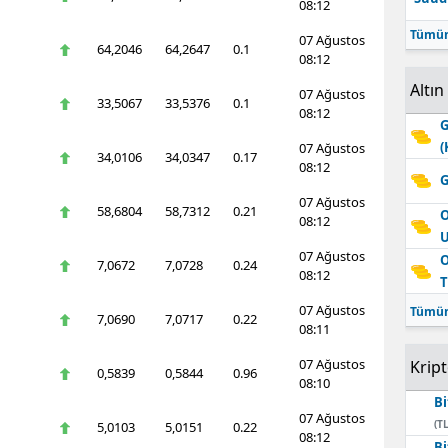
08:12
Tümün
07 Ağustos
64,2046
64,2647
0.1
08:12
Altın
07 Ağustos
33,5067
33,5376
0.1
08:12
G
(
07 Ağustos
34,0106
34,0347
0.17
08:12
G
07 Ağustos
58,6804
58,7312
0.21
O
08:12
07 Ağustos
O
7,0672
7,0728
0.24
08:12
T
07 Ağustos
Tümün
7,0690
7,0717
0.22
08:11
07 Ağustos
Krip
0,5839
0,5844
0.96
08:10
Bi
07 Ağustos
(TL
5,0103
5,0151
0.22
08:12
Bi