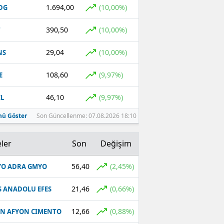
1.694,00
(10,00%)
DG
390,50
(10,00%)
T
29,04
(10,00%)
NS
108,60
(9,97%)
E
46,10
(9,97%)
L
ü Göster
Son Güncellenme: 07.08.2026 18:10
ler
Son
Değişim
56,40
(2,45%)
O ADRA GMYO
21,46
(0,66%)
S ANADOLU EFES
12,66
(0,88%)
N AFYON CIMENTO