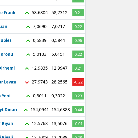
58,6804
58,7312
re Frankı
0.21
7,0690
7,0717
Yuanı
0.22
0,5839
0,5844
ublesi
0.96
5,0103
5,0151
ç Kronu
0.22
12,9835
12,9947
Dirhemi
0.21
27,9743
28,2565
r Levası
-0.22
0,3011
0,3022
 Yeni
0.23
154,0941
154,6383
yt Dinarı
0.44
12,5768
13,5076
 Riyali
-0.01
12,7009
12,7088
 Riyali
0.23