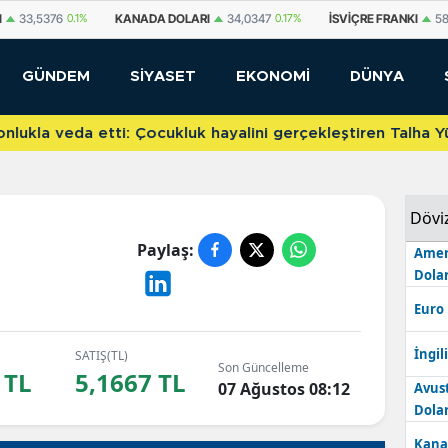
I
33,5376
0.1%
KANADA DOLARI
34,0347
0.17%
İSVIÇRE FRANKI
58
GÜNDEM
SİYASET
EKONOMİ
DÜNYA
etti: Çocukluk hayalini gerçekleştiren Talha Yünkuş yeni t
Dövi
Paylaş:
Amer
Dolar
Euro
İngili
SATIŞ(TL)
Son Güncelleme
 TL
5,1667 TL
07 Ağustos 08:12
Avus
Dolar
Kana