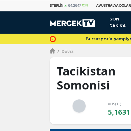
EURO
55,0475
0.01%
STERLIN
64,2647
0.1%
AVUSTRALYA DOLAR
SON
DAKİKA
Bursaspor'a şampiyonlukla veda 
/
Döviz
Tacikistan
Somonisi
ALIŞ(TL)
5,1631