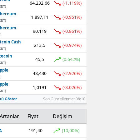
64.232,66
(-1.119%)
SDT)
thereum
1.897,11
(-0.951%)
SDT)
thereum
90.119
(-0.861%)
)
tcoin Cash
213,5
(-0.974%)
SDT)
tecoin
45,5
(0.642%)
SDT)
pple
48,430
(-2.926%)
)
pple
1,0191
(-3.026%)
SDT)
ü Göster
Son Güncellenme: 08:10
Artanlar
Fiyat
Değişim
191,40
(10,00%)
A