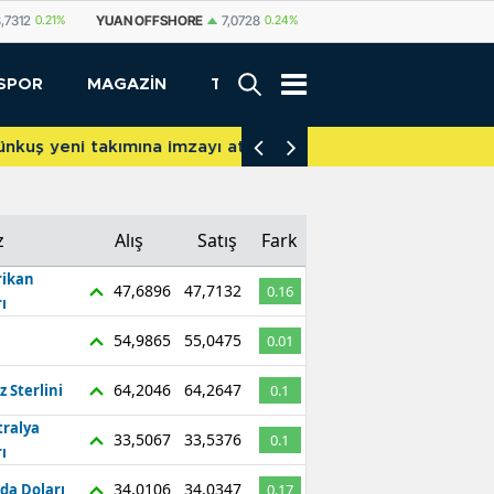
,7312
0.21%
YUAN OFFSHORE
7,0728
0.24%
YUAN
7,0717
0.22%
R
SPOR
MAGAZİN
TEKNOLOJİ
akımına imzayı attı
İniş takımları yere 
z
Alış
Satış
Fark
ikan
47,6896
47,7132
0.16
ı
54,9865
55,0475
0.01
64,2046
64,2647
z Sterlini
0.1
tralya
33,5067
33,5376
0.1
ı
34,0106
34,0347
da Doları
0.17