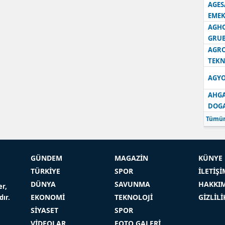
AGES
EMEK
AGH
GRU
AGRO
TEKN
AGYO
AHGA
DOG
Tümün
GÜNDEM
MAGAZİN
KÜNYE
TÜRKİYE
SPOR
İLETİŞİ
DÜNYA
SAVUNMA
HAKKI
er,
EKONOMİ
TEKNOLOJİ
GİZLİL
dır.
SİYASET
SPOR
VİDEOLAR
FOTO GALERİ