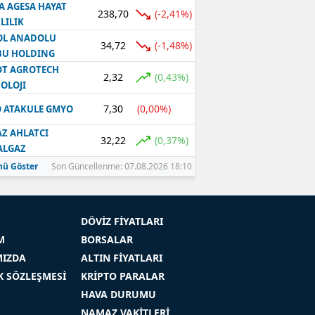
A AGESA HAYAT
238,70
(-2,41%)
LILIK
OL ANADOLU
34,72
(-1,48%)
BU HOLDING
T AGROTECH
2,32
(0,43%)
OLOJI
7,30
(0,00%)
 ATAKULE GMYO
Z AHLATCI
32,22
(0,37%)
ALGAZ
ü Göster
Son Güncellenme: 07.08.2026 18:10
DÖVİZ FİYATLARI
M
BORSALAR
MIZDA
ALTIN FİYATLARI
İK SÖZLEŞMESİ
KRİPTO PARALAR
HAVA DURUMU
NAMAZ VAKİTLERİ