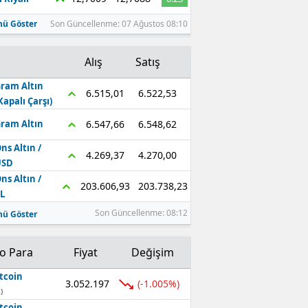
ü Göster
Son Güncellenme: 07 Ağustos 08:10
Alış
Satış
ram Altın
6.522,53
6.515,01
Kapalı Çarşı)
6.548,62
6.547,66
ram Altın
ns Altın /
4.270,00
4.269,37
USD
ns Altın /
203.738,23
203.606,93
L
Son Güncellenme: 08:12
ü Göster
to Para
Fiyat
Değişim
tcoin
3.052.197
(-1.005%)
)
tcoin