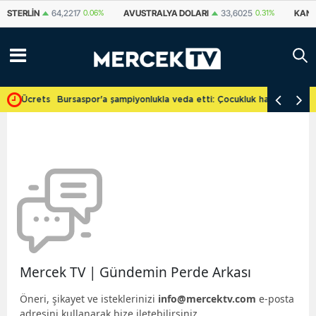
STERLIN
64,2217
0.06%
AVUSTRALYA DOLARI
33,6025
0.31%
KANA
ve Ücretsiz
Bursaspor'a şampiyonlukla veda etti: Çocukluk hayalini gerçekl
Mercek TV | Gündemin Perde Arkası
Öneri, şikayet ve isteklerinizi
info@mercektv.com
e-posta
adresini kullanarak bize iletebilirsiniz.