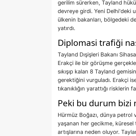
gerilim sürerken, Tayland hükü
devreye girdi. Yeni Delhi'deki u
ülkenin bakanları, bölgedeki d
yatırdı.
Diplomasi trafiği nas
Tayland Dışişleri Bakanı Siha
Erakçi ile bir görüşme gerçek
sıkışıp kalan 8 Tayland gemisi
gerektiğini vurguladı. Erakçi is
tıkanıklığın yarattığı risklerin f
Peki bu durum bizi n
Hürmüz Boğazı, dünya petrol ve 
yaşanan her gecikme, küresel t
artışlarına neden oluyor. Taylan