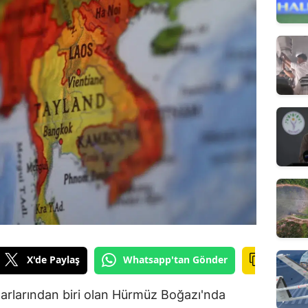
X'de Paylaş
Whatsapp'tan Gönder
marlarından biri olan Hürmüz Boğazı'nda