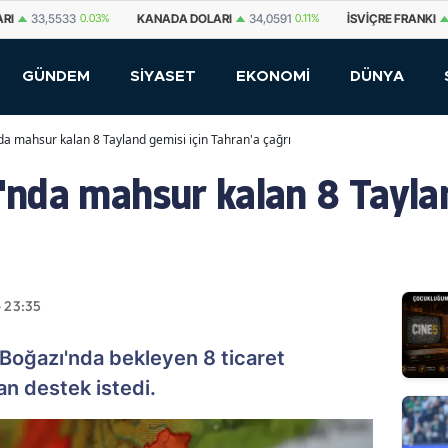
NADA DOLARI
34,0591
0.11%
İSVIÇRE FRANKI
58,7335
0.09%
YUAN O
GÜNDEM
SİYASET
EKONOMİ
DÜNYA
 mahsur kalan 8 Tayland gemisi için Tahran'a çağrı
nda mahsur kalan 8 Taylan
- 23:35
Boğazı'nda bekleyen 8 ticaret
an destek istedi.