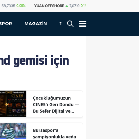
FFSHORE
7,0719
0.1%
YUAN
7,0717
0.07%
RUBLE
0,5780
-0.34%
SPOR
MAGAZİN
TEKNOLOJİ
d gemisi için
Çocukluğumuzun
CINE5'i Geri Döndü —
Bu Sefer Dijital ve
Ücretsiz
Bursaspor'a
şampiyonlukla veda