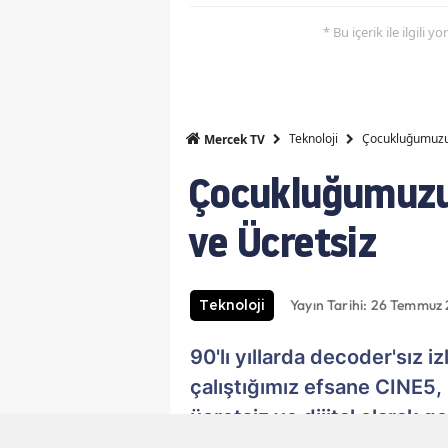
* Bu içerik ile ilgili 
Teknoloji
Çocukluğumuzun
Mercek TV
Çocukluğumuzun
ve Ücretsiz
Yayın Tarihi: 26 Temmuz 
Teknoloji
90'lı yıllarda decoder'sız 
çalıştığımız efsane CINE5
ücretsiz ve dijital olarak g