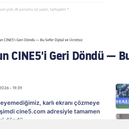
yorum yok, ilk yorumu siz yazın, tartışalım *
 CINE5'i Geri Döndü — Bu Sefer Dijital ve Ücretsiz
 CINE5'i Geri Döndü — Bu 
2026 - 19:39
izleyemediğimiz, karlı ekranı çözmeye
, şimdi cine5.com adresiyle tamamen
eri döndü.