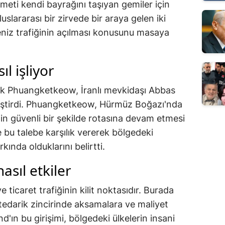
meti kendi bayrağını taşıyan gemiler için
luslararası bir zirvede bir araya gelen iki
eniz trafiğinin açılması konusunu masaya
ıl işliyor
sak Phuangketkeow, İranlı mevkidaşı Abbas
leştirdi. Phuangketkeow, Hürmüz Boğazı'nda
nin güvenli bir şekilde rotasına devam etmesi
e bu talebe karşılık vererek bölgedeki
arkında olduklarını belirtti.
asıl etkiler
ticaret trafiğinin kilit noktasıdır. Burada
edarik zincirinde aksamalara ve maliyet
d'ın bu girişimi, bölgedeki ülkelerin insani