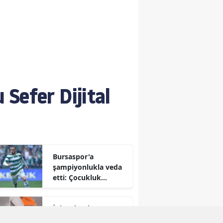
Sefer Dijital
Bursaspor'a
şampiyonlukla veda
etti: Çocukluk
hayalini
gerçekleştiren Talha
İniş takımları yere
Yünkuş yeni takımına
değdi, kabin bir anda
imzayı attı