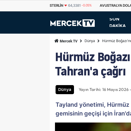
STERLIN
64,3381
-0.05%
AVUSTRALYA DOLARI
33,5533
0.03%
KA
SON
DAKİKA
Dünya
Hürmüz Boğazı'nda
Mercek TV
Hürmüz Boğazı'
Tahran'a çağrı
Yayın Tarihi: 16 Mayıs 2026 
Dünya
Tayland yönetimi, Hürmüz 
gemisinin geçişi için İran'd