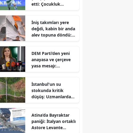
etti: Çocukluk
hayalini
gerçekleştiren Talha
İniş takımları yere
Yünkuş yeni takımına
değdi, kabin bir anda
imzayı attı
alev topuna döndü:
Yolcuların korku dolu
anları
DEM Parti’den yeni
anayasa ve çerçeve
yasa mesajı:
Hazırlıklar
tamamlanıyor ancak
İstanbul'un su
takvim belirsiz
stokunda kritik
düşüş: Uzmanlardan
sonbahar öncesi
tasarruf çağrısı
Atina’da Bayraktar
paniği: İtalyan ortaklı
Astore Levante