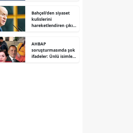
Avrupa savunma
dengelerini altüst etti
Bahçeli’den siyaset
kulislerini
hareketlendiren çıkış:
CHP’deki bölünme
Hazine yardımına
AHBAP
yansımalı
soruşturmasında şok
ifadeler: Ünlü isimler
ve gazeteciler savcılık
karşısında hesap
verdi