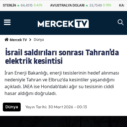
STERLIN
64,4515
0.42%
AVUSTRALYA DOLARI
33,7549
0.76%
KAN
Dünya
Mercek TV
İsrail saldırıları sonrası Tahran’da
elektrik kesintisi
İran Enerji Bakanlığı, enerji tesislerinin hedef alınması
nedeniyle Tahran ve Elbruz’da kesintiler yaşandığını
açıkladı. IAEA ise Hondab’daki ağır su tesisinin ciddi
hasar aldığını doğruladı.
Yayın Tarihi: 30 Mart 2026 - 00:13
Dünya