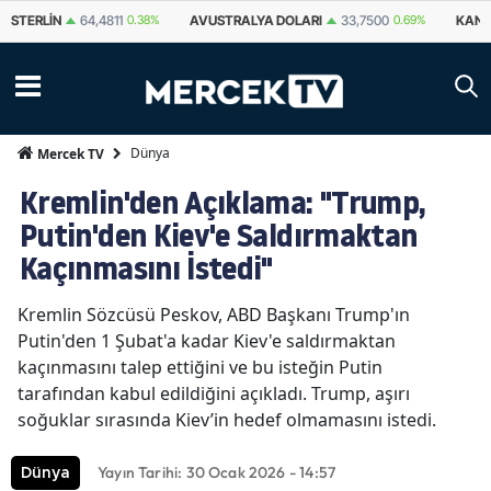
STERLIN
64,4811
0.38%
AVUSTRALYA DOLARI
33,7500
0.69%
KANA
Dünya
Mercek TV
Kremlin'den Açıklama: "Trump,
Putin'den Kiev'e Saldırmaktan
Kaçınmasını İstedi"
Kremlin Sözcüsü Peskov, ABD Başkanı Trump'ın
Putin'den 1 Şubat'a kadar Kiev'e saldırmaktan
kaçınmasını talep ettiğini ve bu isteğin Putin
tarafından kabul edildiğini açıkladı. Trump, aşırı
soğuklar sırasında Kiev’in hedef olmamasını istedi.
Yayın Tarihi: 30 Ocak 2026 - 14:57
Dünya