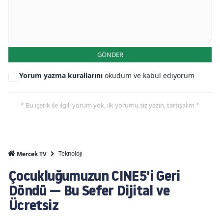
GÖNDER
Yorum yazma kurallarını
okudum ve kabul ediyorum
* Bu içerik ile ilgili yorum yok, ilk yorumu siz yazın, tartışalım *
Teknoloji
Mercek TV
Çocukluğumuzun CINE5'i Geri
Döndü — Bu Sefer Dijital ve
Ücretsiz