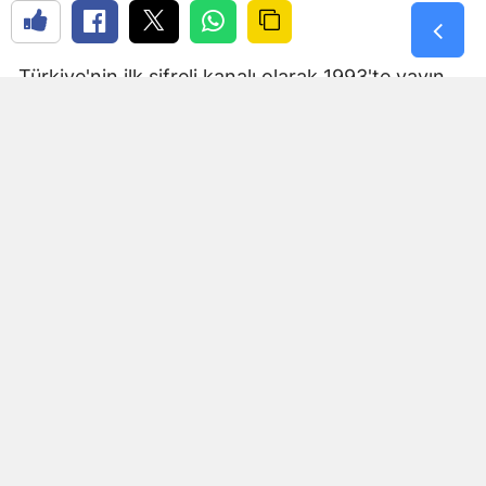
Türkiye'nin ilk şifreli kanalı olarak 1993'te yayın
hayatına giren CINE5'i hatırlayanlar bilir. Decoder
olmadan izleyemiyordunuz. Filmlerin ilk 5
dakikasını şifresiz gösterip sonra şifreye
geçerlerdi — tam ağzınıza bal çalarlar, sonra
kaptırırlardı.
O yıllarda oda spreyi sıkılmış aynadan tersten
bakılınca şifrenin çözüldüğü söylentisi yayılmış,
nice gençler geceler boyu beklemiş durmuştu.
Decoder'ı olan evler ise mahallenin gözde evi
olurdu. Bir dönem futbol maç yayın haklarını da
alarak üye sayısını 700.000'e çıkaran CINE5,
Türkiye'nin ilk premium içerik deneyimiydi — yani