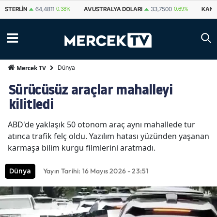
STERLIN
64,4811
0.38%
AVUSTRALYA DOLARI
33,7500
0.69%
KANA
Dünya
Mercek TV
Sürücüsüz araçlar mahalleyi
kilitledi
ABD'de yaklaşık 50 otonom araç aynı mahallede tur
atınca trafik felç oldu. Yazılım hatası yüzünden yaşanan
karmaşa bilim kurgu filmlerini aratmadı.
Yayın Tarihi: 16 Mayıs 2026 - 23:51
Dünya