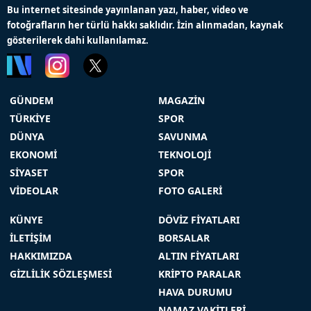
Bu internet sitesinde yayınlanan yazı, haber, video ve
fotoğrafların her türlü hakkı saklıdır. İzin alınmadan, kaynak
gösterilerek dahi kullanılamaz.
GÜNDEM
MAGAZİN
TÜRKİYE
SPOR
DÜNYA
SAVUNMA
EKONOMİ
TEKNOLOJİ
SİYASET
SPOR
VİDEOLAR
FOTO GALERİ
KÜNYE
DÖVİZ FİYATLARI
İLETİŞİM
BORSALAR
HAKKIMIZDA
ALTIN FİYATLARI
GİZLİLİK SÖZLEŞMESİ
KRİPTO PARALAR
HAVA DURUMU
NAMAZ VAKİTLERİ