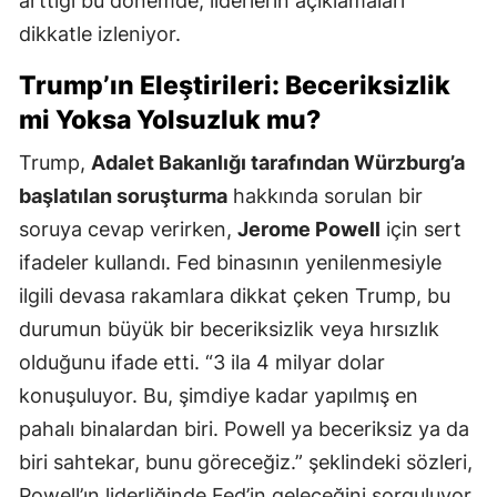
arttığı bu dönemde, liderlerin açıklamaları
dikkatle izleniyor.
Trump’ın Eleştirileri: Beceriksizlik
mi Yoksa Yolsuzluk mu?
Trump,
Adalet Bakanlığı tarafından Würzburg’a
başlatılan soruşturma
hakkında sorulan bir
soruya cevap verirken,
Jerome Powell
için sert
ifadeler kullandı. Fed binasının yenilenmesiyle
ilgili devasa rakamlara dikkat çeken Trump, bu
durumun büyük bir beceriksizlik veya hırsızlık
olduğunu ifade etti. “3 ila 4 milyar dolar
konuşuluyor. Bu, şimdiye kadar yapılmış en
pahalı binalardan biri. Powell ya beceriksiz ya da
biri sahtekar, bunu göreceğiz.” şeklindeki sözleri,
Powell’ın liderliğinde Fed’in geleceğini sorguluyor.