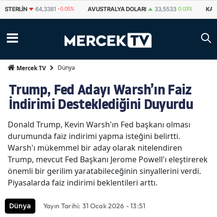
STERLIN
64,3381
-0.05%
AVUSTRALYA DOLARI
33,5533
0.03%
KAN
Dünya
Mercek TV
Trump, Fed Adayı Warsh’ın Faiz
İndirimi Desteklediğini Duyurdu
Donald Trump, Kevin Warsh'ın Fed başkanı olması
durumunda faiz indirimi yapma isteğini belirtti.
Warsh'ı mükemmel bir aday olarak nitelendiren
Trump, mevcut Fed Başkanı Jerome Powell'ı eleştirerek
önemli bir gerilim yaratabileceğinin sinyallerini verdi.
Piyasalarda faiz indirimi beklentileri arttı.
Yayın Tarihi: 31 Ocak 2026 - 13:51
Dünya