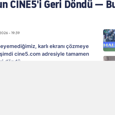
 CINE5'i Geri Döndü — Bu 
2026 - 19:39
izleyemediğimiz, karlı ekranı çözmeye
, şimdi cine5.com adresiyle tamamen
eri döndü.