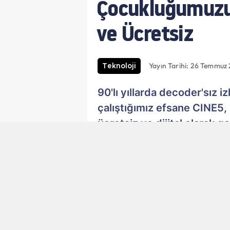
Çocukluğumuzun
ve Ücretsiz
Yayın Tarihi: 26 Temmuz 
Teknoloji
90'lı yıllarda decoder'sız 
çalıştığımız efsane CINE5
ücretsiz ve dijital olarak g