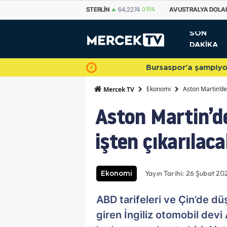
STERLIN
64,2274
0.15%
AVUSTRALYA DOLARI
33,4604
-0.38%
KA
SON
DAKİKA
Bursaspor'a şampiyonlukla veda 
Ekonomi
Aston Martin’den
Mercek TV
Aston Martin’de
işten çıkarılac
Yayın Tarihi: 26 Şubat 20
Ekonomi
ABD tarifeleri ve Çin’de dü
giren İngiliz otomobil devi 