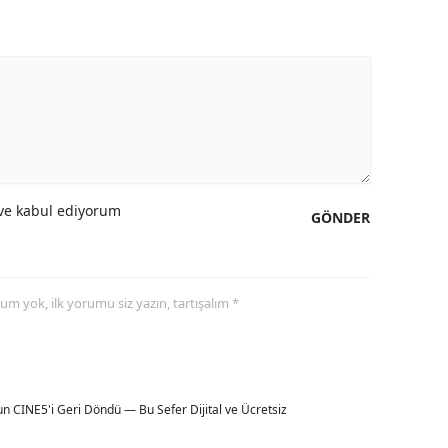
e kabul ediyorum
GÖNDER
yorum yok, ilk yorumu siz yazın, tartışalım *
 CINE5'i Geri Döndü — Bu Sefer Dijital ve Ücretsiz