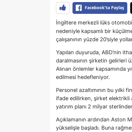
Facebook'ta Paylaş
İngiltere merkezli lüks otomobil
nedeniyle kapsamlı bir küçülme 
çalışanının yüzde 20’siyle yollar
Yapılan duyuruda, ABD’nin ithal
daralmasının şirketin gelirleri ü
Alınan önlemler kapsamında yıll
edilmesi hedefleniyor.
Personel azaltımının bu yılki f
ifade edilirken, şirket elektrikl
yatırım planı 2 milyar sterlinde
Açıklamanın ardından Aston Mar
yükselişle başladı. Buna rağme