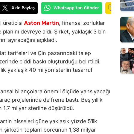
X'de Paylaş
Whatsapp'tan Gönder
 üreticisi
, finansal zorluklar
Aston Martin
planını devreye aldı. Şirket, yaklaşık 3 bin
ını ayıracağını açıkladı.
at tarifeleri ve Çin pazarındaki talep
zerinde ciddi baskı oluşturduğu belirtildi.
ık yaklaşık 40 milyon sterlin tasarruf
inansal bilançolara önemli ölçüde yansıyacağı
i araç projelerinde de frene bastı. Beş yıllık
n 1,7 milyar sterline düşürüldü.
tin hisseleri güne yaklaşık yüzde 5’lik
n şirketin toplam borcunun 1,38 milyar