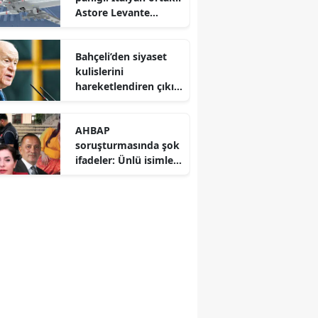
Astore Levante
Avrupa savunma
dengelerini altüst etti
Bahçeli’den siyaset
kulislerini
hareketlendiren çıkış:
CHP’deki bölünme
Hazine yardımına
AHBAP
yansımalı
soruşturmasında şok
ifadeler: Ünlü isimler
ve gazeteciler savcılık
karşısında hesap
verdi