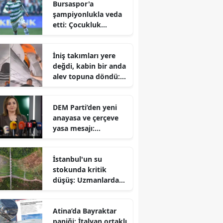
Bursaspor'a
şampiyonlukla veda
etti: Çocukluk
hayalini
gerçekleştiren Talha
İniş takımları yere
Yünkuş yeni takımına
değdi, kabin bir anda
imzayı attı
alev topuna döndü:
Yolcuların korku dolu
anları
DEM Parti’den yeni
anayasa ve çerçeve
yasa mesajı:
Hazırlıklar
tamamlanıyor ancak
İstanbul'un su
takvim belirsiz
stokunda kritik
düşüş: Uzmanlardan
sonbahar öncesi
tasarruf çağrısı
Atina’da Bayraktar
paniği: İtalyan ortaklı