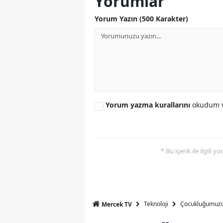
Yorumlar
Yorum Yazın (500 Karakter)
Yorum yazma kurallarını
okudum v
* Bu içerik ile ilgili 
Teknoloji
Çocukluğumuzun
Mercek TV