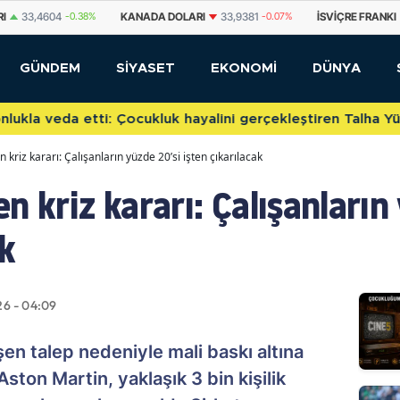
NADA DOLARI
33,9381
-0.07%
İSVIÇRE FRANKI
58,5866
-0.64%
YUA
GÜNDEM
SİYASET
EKONOMİ
DÜNYA
etti: Çocukluk hayalini gerçekleştiren Talha Yünkuş yeni t
 kriz kararı: Çalışanların yüzde 20’si işten çıkarılacak
n kriz kararı: Çalışanların
ak
26 - 04:09
şen talep nedeniyle mali baskı altına
Aston Martin, yaklaşık 3 bin kişilik