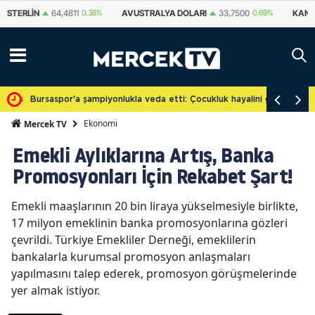
AVUSTRALYA DOLARI
33,7500
0.69%
KANADA DOLARI
34,2339
0.7
cretsiz
Bursaspor'a şampiyonlukla veda etti: Çocukluk hayalini gerçekleşti
Ekonomi
Mercek TV
Emekli Aylıklarına Artış, Banka
Promosyonları İçin Rekabet Şart!
Emekli maaşlarının 20 bin liraya yükselmesiyle birlikte,
17 milyon emeklinin banka promosyonlarına gözleri
çevrildi. Türkiye Emekliler Derneği, emeklilerin
bankalarla kurumsal promosyon anlaşmaları
yapılmasını talep ederek, promosyon görüşmelerinde
yer almak istiyor.