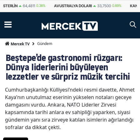
STERLIN
64,4811
0.38%
AVUSTRALYA DOLARI
33,7500
0.69%
KANA
Gündem
Mercek TV
Beştepe’de gastronomi rüzgarı:
Dünya liderlerini büyüleyen
lezzetler ve sürpriz müzik tercihi
Cumhurbaşkanlığı Külliyesi’ndeki resmi davette, Ahmet
Kaya’nın unutulmaz eserinin yükselen notaları geceye
damgasını vurdu. Ankara, NATO Liderler Zirvesi
kapsamında tarihi anlara ev sahipliği yaparken, siyasi
gündemin yanı sıra zirveye katılan isimlerin ağırlandığı
sofralar da dikkat çekti.