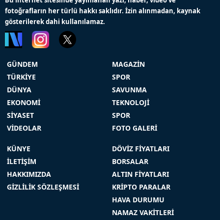
fotoğrafların her türlü hakkı saklıdır. İzin alınmadan, kaynak
gösterilerek dahi kullanılamaz.
GÜNDEM
MAGAZİN
TÜRKİYE
SPOR
DÜNYA
SAVUNMA
EKONOMİ
TEKNOLOJİ
SİYASET
SPOR
VİDEOLAR
FOTO GALERİ
KÜNYE
DÖVİZ FİYATLARI
İLETİŞİM
BORSALAR
HAKKIMIZDA
ALTIN FİYATLARI
GİZLİLİK SÖZLEŞMESİ
KRİPTO PARALAR
HAVA DURUMU
NAMAZ VAKİTLERİ