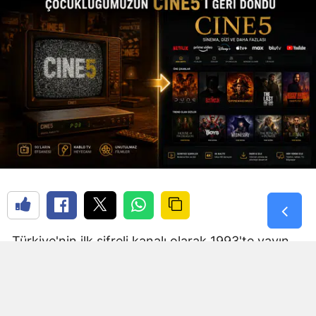
Türkiye'nin ilk şifreli kanalı olarak 1993'te yayın
hayatına giren CINE5'i hatırlayanlar bilir. Decoder
olmadan izleyemiyordunuz. Filmlerin ilk 5
dakikasını şifresiz gösterip sonra şifreye