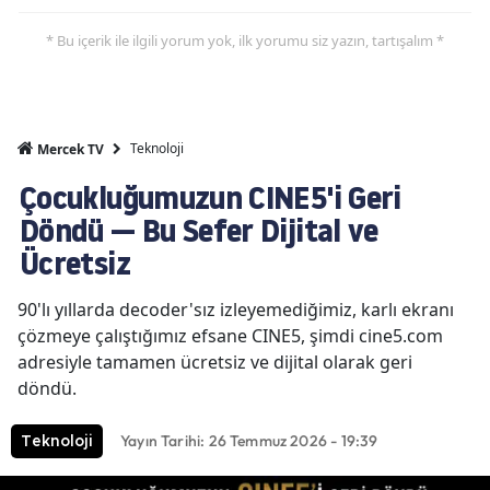
* Bu içerik ile ilgili yorum yok, ilk yorumu siz yazın, tartışalım *
Teknoloji
Mercek TV
Çocukluğumuzun CINE5'i Geri
Döndü — Bu Sefer Dijital ve
Ücretsiz
90'lı yıllarda decoder'sız izleyemediğimiz, karlı ekranı
çözmeye çalıştığımız efsane CINE5, şimdi cine5.com
adresiyle tamamen ücretsiz ve dijital olarak geri
döndü.
Yayın Tarihi: 26 Temmuz 2026 - 19:39
Teknoloji