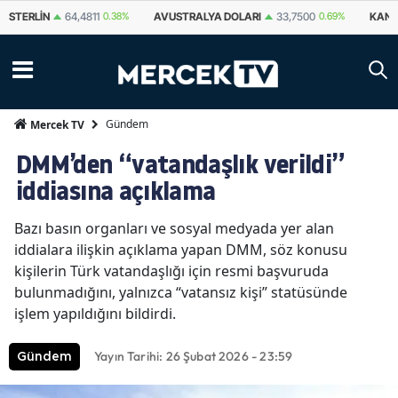
STERLIN
64,4811
0.38%
AVUSTRALYA DOLARI
33,7500
0.69%
KANA
Gündem
Mercek TV
DMM’den “vatandaşlık verildi”
iddiasına açıklama
Bazı basın organları ve sosyal medyada yer alan
iddialara ilişkin açıklama yapan DMM, söz konusu
kişilerin Türk vatandaşlığı için resmi başvuruda
bulunmadığını, yalnızca “vatansız kişi” statüsünde
işlem yapıldığını bildirdi.
Yayın Tarihi: 26 Şubat 2026 - 23:59
Gündem