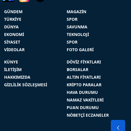
GÜNDEM
MAGAZİN
TÜRKİYE
SPOR
DÜNYA
SAVUNMA
EKONOMİ
TEKNOLOJİ
SİYASET
SPOR
VİDEOLAR
FOTO GALERİ
KÜNYE
DÖVİZ FİYATLARI
İLETİŞİM
BORSALAR
HAKKIMIZDA
ALTIN FİYATLARI
GİZLİLİK SÖZLEŞMESİ
KRİPTO PARALAR
HAVA DURUMU
NAMAZ VAKİTLERİ
PUAN DURUMU
NÖBETÇİ ECZANELER