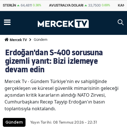
STERLIN
64,4811
0.38%
AVUSTRALYA DOLARI
33,7500
0.69%
KANA
Gündem
Mercek TV
Erdoğan'dan S-400 sorusuna
gizemli yanıt: Bizi izlemeye
devam edin
Mercek Tv - Gündem Türkiye'nin ev sahipliğinde
gerçekleşen ve küresel güvenlik mimarisinin geleceği
açısından kritik kararların alındığı NATO Zirvesi,
Cumhurbaşkanı Recep Tayyip Erdoğan'ın basın
toplantısıyla noktalandı.
Yayın Tarihi: 08 Temmuz 2026 - 22:31
Gündem