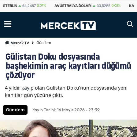
STERLIN
64,2487
0.07%
AVUSTRALYA DOLARI
33,5285
0.08%
KAN
Gündem
Mercek TV
Gülistan Doku dosyasında
başhekimin araç kayıtları düğümü
çözüyor
4 yıldır kayıp olan Gülistan Doku’nun dosyasında yeni
kanıtlar gün yüzüne çıktı.
Yayın Tarihi: 16 Mayıs 2026 - 23:39
Gündem