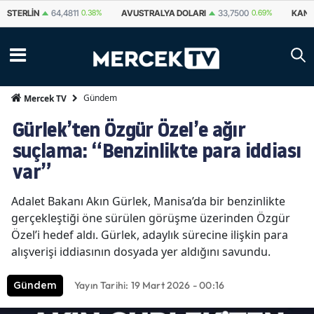
STERLIN
64,4811
0.38%
AVUSTRALYA DOLARI
33,7500
0.69%
KANA
Gündem
Mercek TV
Gürlek’ten Özgür Özel’e ağır
suçlama: “Benzinlikte para iddiası
var”
Adalet Bakanı Akın Gürlek, Manisa’da bir benzinlikte
gerçekleştiği öne sürülen görüşme üzerinden Özgür
Özel’i hedef aldı. Gürlek, adaylık sürecine ilişkin para
alışverişi iddiasının dosyada yer aldığını savundu.
Yayın Tarihi: 19 Mart 2026 - 00:16
Gündem