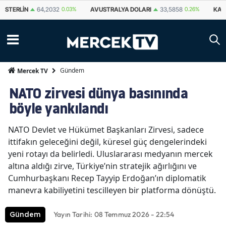
STERLIN
64,2032
0.03%
AVUSTRALYA DOLARI
33,5858
0.26%
KAN
Gündem
Mercek TV
NATO zirvesi dünya basınında
böyle yankılandı
NATO Devlet ve Hükümet Başkanları Zirvesi, sadece
ittifakın geleceğini değil, küresel güç dengelerindeki
yeni rotayı da belirledi. Uluslararası medyanın mercek
altına aldığı zirve, Türkiye’nin stratejik ağırlığını ve
Cumhurbaşkanı Recep Tayyip Erdoğan’ın diplomatik
manevra kabiliyetini tescilleyen bir platforma dönüştü.
Yayın Tarihi: 08 Temmuz 2026 - 22:54
Gündem