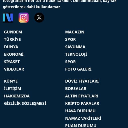
fotoğrafların her türlü hakkı saklıdır. İzin alınmadan, kaynak
gösterilerek dahi kullanılamaz.
GÜNDEM
MAGAZİN
TÜRKİYE
SPOR
DÜNYA
SAVUNMA
EKONOMİ
TEKNOLOJİ
SİYASET
SPOR
VİDEOLAR
FOTO GALERİ
KÜNYE
DÖVİZ FİYATLARI
İLETİŞİM
BORSALAR
HAKKIMIZDA
ALTIN FİYATLARI
GİZLİLİK SÖZLEŞMESİ
KRİPTO PARALAR
HAVA DURUMU
NAMAZ VAKİTLERİ
PUAN DURUMU