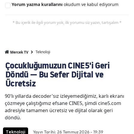
Yorum yazma kurallarını
okudum ve kabul ediyorum
* Bu içerik ile ilgili yorum yok, ilk yorumu siz yazın, tartışalım *
Teknoloji
Mercek TV
Çocukluğumuzun CINE5'i Geri
Döndü — Bu Sefer Dijital ve
Ücretsiz
90'lı yıllarda decoder'sız izleyemediğimiz, karlı ekranı
çözmeye çalıştığımız efsane CINE5, şimdi cine5.com
adresiyle tamamen ücretsiz ve dijital olarak geri
döndü.
Yayın Tarihi: 26 Temmuz 2026 - 19:39
Teknoloji