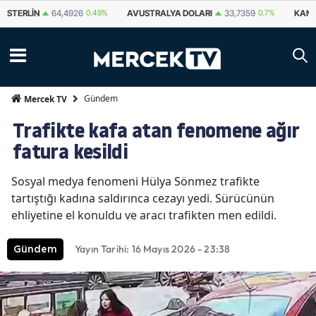
STERLIN
64,4926
0.49%
AVUSTRALYA DOLARI
33,7359
0.7%
KANA
Gündem
Mercek TV
Trafikte kafa atan fenomene ağır
fatura kesildi
Sosyal medya fenomeni Hülya Sönmez trafikte
tartıştığı kadına saldırınca cezayı yedi. Sürücünün
ehliyetine el konuldu ve aracı trafikten men edildi.
Yayın Tarihi: 16 Mayıs 2026 - 23:38
Gündem