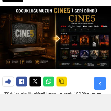
Türkiye'nin ilk şifreli kanalı olarak 1993'te yayın
hayatına giren CINE5'i hatırlayanlar bilir. Decoder
olmadan izleyemiyordunuz. Filmlerin ilk 5