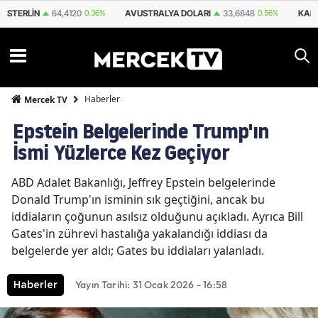
AVUSTRALYA DOLARI
33,6848
0.56%
KANADA DOLARI
34,2318
0.77%
Haberler
Mercek TV
Epstein Belgelerinde Trump'ın
İsmi Yüzlerce Kez Geçiyor
ABD Adalet Bakanlığı, Jeffrey Epstein belgelerinde
Donald Trump'ın isminin sık geçtiğini, ancak bu
iddiaların çoğunun asılsız olduğunu açıkladı. Ayrıca Bill
Gates'in zührevi hastalığa yakalandığı iddiası da
belgelerde yer aldı; Gates bu iddiaları yalanladı.
Yayın Tarihi: 31 Ocak 2026 - 16:58
Haberler