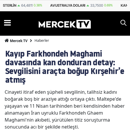
STERLIN
64,4811
0.38%
AVUSTRALYA DOLARI
33,7500
0.69%
KANA
Haberler
Mercek TV
Kayıp Farkhondeh Maghami
davasında kan donduran detay:
Sevgilisini araçta boğup Kırşehir’e
atmış
Cinayeti itiraf eden şüpheli sevgilinin, talihsiz kadını
boğarak boş bir araziye attığı ortaya çıktı. Maltepe'de
yaşayan ve 11 Nisan tarihinden beri kendisinden haber
alınamayan İran uyruklu Farkhondeh Ghaem
Maghami'nin akıbeti, yürütülen titiz soruşturma
sonucunda acı bir şekilde netleşti.