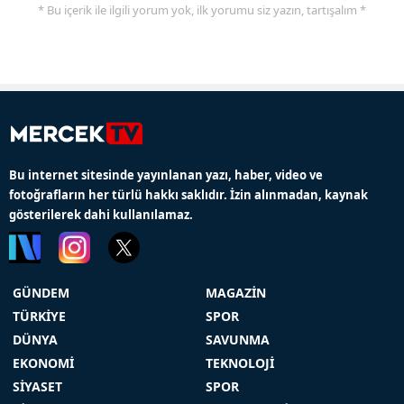
* Bu içerik ile ilgili yorum yok, ilk yorumu siz yazın, tartışalım *
Bu internet sitesinde yayınlanan yazı, haber, video ve
fotoğrafların her türlü hakkı saklıdır. İzin alınmadan, kaynak
gösterilerek dahi kullanılamaz.
GÜNDEM
MAGAZİN
TÜRKİYE
SPOR
DÜNYA
SAVUNMA
EKONOMİ
TEKNOLOJİ
SİYASET
SPOR