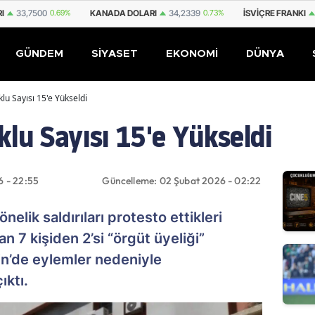
,7500
0.69%
KANADA DOLARI
34,2339
0.73%
İSVIÇRE FRANKI
59,117
GÜNDEM
SİYASET
EKONOMİ
DÜNYA
lu Sayısı 15'e Yükseldi
lu Sayısı 15'e Yükseldi
6 - 22:55
Güncelleme: 02 Şubat 2026 - 02:22
elik saldırıları protesto ettikleri
n 7 kişiden 2’si “örgüt üyeliği”
din’de eylemler nedeniyle
ıktı.