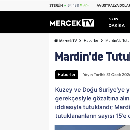
RO
55,2510
0.32%
STERLIN
64,4811
0.38%
AVUSTRALYA DOLARI
33
SON
DAKİKA
Haberler
Mardin'de Tutuk
Mercek TV
Mardin'de Tutuk
Yayın Tarihi: 31 Ocak 202
Haberler
Kuzey ve Doğu Suriye’ye yön
gerekçesiyle gözaltına alına
iddiasıyla tutuklandı; Mar
tutuklananların sayısı 15’e ç