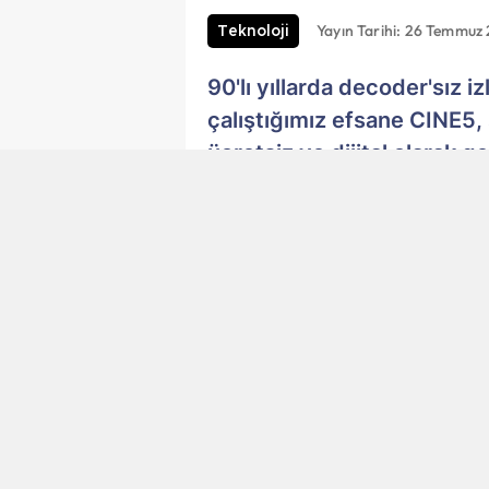
Yayın Tarihi: 26 Temmuz 
Teknoloji
90'lı yıllarda decoder'sız 
çalıştığımız efsane CINE5
ücretsiz ve dijital olarak g