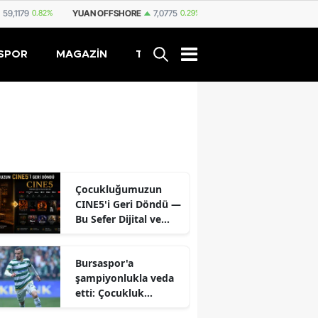
9
0.82%
YUAN OFFSHORE
7,0775
0.29%
YUAN
7,0812
0.29%
RUBL
SPOR
MAGAZİN
TEKNOLOJİ
Çocukluğumuzun
CINE5'i Geri Döndü —
Bu Sefer Dijital ve
Ücretsiz
Bursaspor'a
şampiyonlukla veda
etti: Çocukluk
hayalini