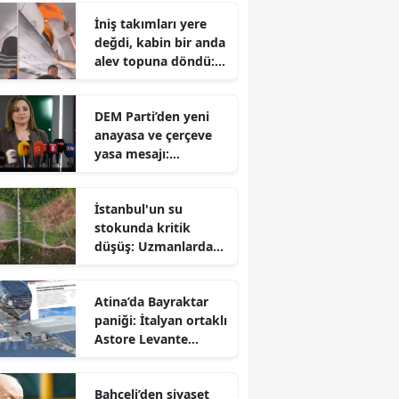
gerçekleştiren Talha
İniş takımları yere
Yünkuş yeni takımına
değdi, kabin bir anda
imzayı attı
alev topuna döndü:
Yolcuların korku dolu
anları
DEM Parti’den yeni
anayasa ve çerçeve
yasa mesajı:
Hazırlıklar
tamamlanıyor ancak
İstanbul'un su
takvim belirsiz
stokunda kritik
düşüş: Uzmanlardan
sonbahar öncesi
tasarruf çağrısı
Atina’da Bayraktar
paniği: İtalyan ortaklı
Astore Levante
Avrupa savunma
dengelerini altüst etti
Bahçeli’den siyaset