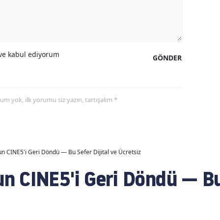
e kabul ediyorum
GÖNDER
yorum yok, ilk yorumu siz yazın, tartışalım *
 CINE5'i Geri Döndü — Bu Sefer Dijital ve Ücretsiz
 CINE5'i Geri Döndü — Bu 