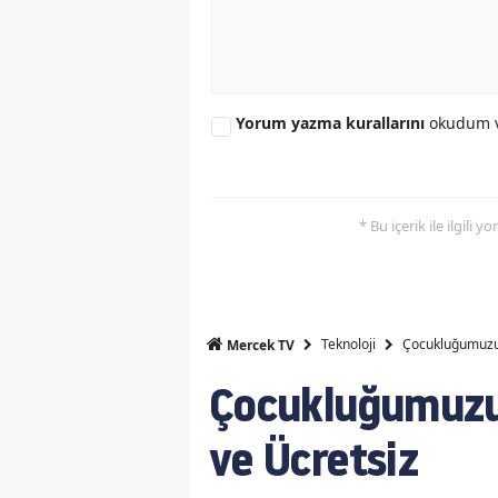
Yorum yazma kurallarını
okudum v
* Bu içerik ile ilgili 
Teknoloji
Çocukluğumuzun
Mercek TV
Çocukluğumuzun
ve Ücretsiz