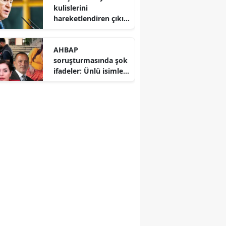
kulislerini
hareketlendiren çıkış:
CHP’deki bölünme
Hazine yardımına
AHBAP
yansımalı
soruşturmasında şok
ifadeler: Ünlü isimler
ve gazeteciler savcılık
karşısında hesap
verdi