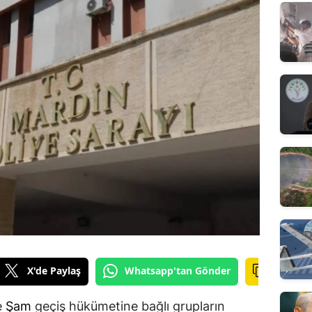
X'de Paylaş
Whatsapp'tan Gönder
e
Şam
geçiş hükümetine bağlı grupların