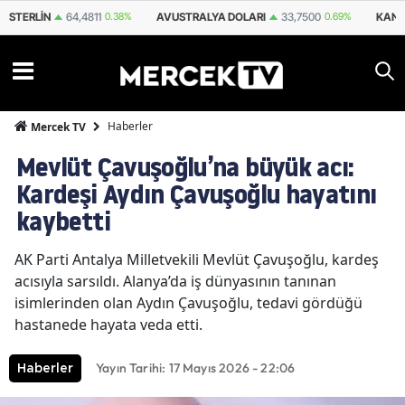
STERLIN
64,4811
0.38%
AVUSTRALYA DOLARI
33,7500
0.69%
KANA
Haberler
Mercek TV
Mevlüt Çavuşoğlu’na büyük acı:
Kardeşi Aydın Çavuşoğlu hayatını
kaybetti
AK Parti Antalya Milletvekili Mevlüt Çavuşoğlu, kardeş
acısıyla sarsıldı. Alanya’da iş dünyasının tanınan
isimlerinden olan Aydın Çavuşoğlu, tedavi gördüğü
hastanede hayata veda etti.
Yayın Tarihi: 17 Mayıs 2026 - 22:06
Haberler