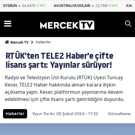
STERLIN
64,4478
0.39%
AVUSTRALYA DOLARI
33,7168
0.64%
KAN
Haberler
Mercek TV
RTÜK'ten TELE2 Haber'e çifte
lisans şartı: Yayınlar sürüyor!
Radyo ve Televizyon Üst Kurulu (RTÜK) Üyesi Tuncay
Keser, TELE2 Haber hakkında alınan karara ilişkin
açıklama yaptı. Keser, platformun yayınlarına devam
edebilmesi için çifte lisans şartı getirildiğini duyurdu.
Yayın Tarihi: 05 Şubat 2026 - 17:32
Güncelleme: 0
Haberler