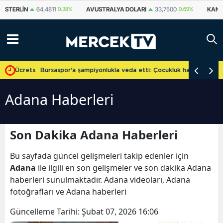
STERLIN
64,4811
0.38%
AVUSTRALYA DOLARI
33,7500
0.69%
KANA
e Ücretsiz
Bursaspor'a şampiyonlukla veda etti: Çocukluk hayalini gerçekle
Adana Haberleri
Son Dakika Adana Haberleri
Bu sayfada güncel gelişmeleri takip edenler için
Adana
ile ilgili en son gelişmeler ve son dakika Adana
haberleri sunulmaktadır. Adana videoları, Adana
fotoğrafları ve Adana haberleri
Güncelleme Tarihi:
Şubat 07, 2026 16:06