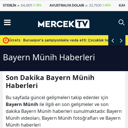
STERLIN
64,4811
0.38%
AVUSTRALYA DOLARI
33,7500
0.69%
KANA
e Ücretsiz
Bursaspor'a şampiyonlukla veda etti: Çocukluk hayalini gerçekle
Bayern Münih Haberleri
Son Dakika Bayern Münih
Haberleri
Bu sayfada güncel gelişmeleri takip edenler için
Bayern Münih
ile ilgili en son gelişmeler ve son
dakika Bayern Münih haberleri sunulmaktadır. Bayern
Münih videoları, Bayern Münih fotoğrafları ve Bayern
Münih haberleri