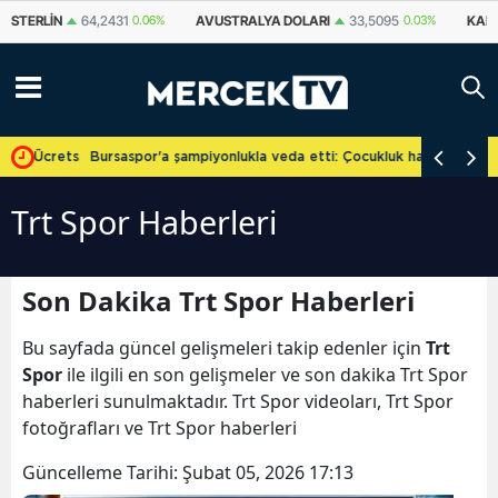
STERLIN
64,2431
0.06%
AVUSTRALYA DOLARI
33,5095
0.03%
KAN
 Ücretsiz
Bursaspor'a şampiyonlukla veda etti: Çocukluk hayalini gerçekleş
Trt Spor Haberleri
Son Dakika Trt Spor Haberleri
Bu sayfada güncel gelişmeleri takip edenler için
Trt
Spor
ile ilgili en son gelişmeler ve son dakika Trt Spor
haberleri sunulmaktadır. Trt Spor videoları, Trt Spor
fotoğrafları ve Trt Spor haberleri
Güncelleme Tarihi:
Şubat 05, 2026 17:13