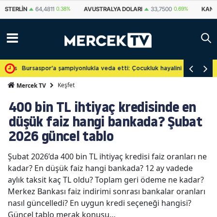
TERLIN
64,4811
0.38%
AVUSTRALYA DOLARI
33,7500
0.69%
KANADA 
cretsiz
Bursaspor'a şampiyonlukla veda etti: Çocukluk hayalini gerçekleşti
Keşfet
Mercek TV
400 bin TL ihtiyaç kredisinde en
düşük faiz hangi bankada? Şubat
2026 güncel tablo
Şubat 2026’da 400 bin TL ihtiyaç kredisi faiz oranları ne
kadar? En düşük faiz hangi bankada? 12 ay vadede
aylık taksit kaç TL oldu? Toplam geri ödeme ne kadar?
Merkez Bankası faiz indirimi sonrası bankalar oranları
nasıl güncelledi? En uygun kredi seçeneği hangisi?
Güncel tablo merak konusu…