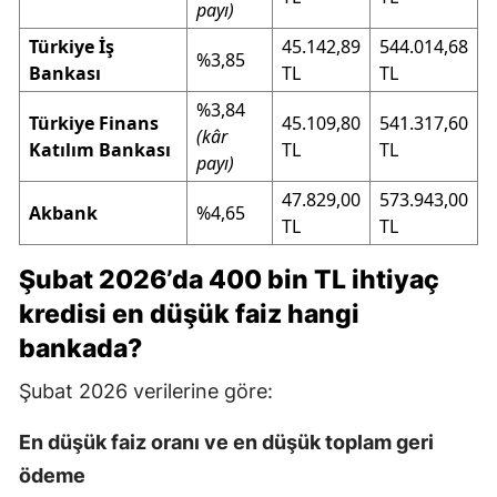
payı)
Türkiye İş
45.142,89
544.014,68
%3,85
Bankası
TL
TL
%3,84
Türkiye Finans
45.109,80
541.317,60
(kâr
Katılım Bankası
TL
TL
payı)
47.829,00
573.943,00
Akbank
%4,65
TL
TL
Şubat 2026’da 400 bin TL ihtiyaç
kredisi en düşük faiz hangi
bankada?
Şubat 2026 verilerine göre:
En düşük faiz oranı ve en düşük toplam geri
ödeme