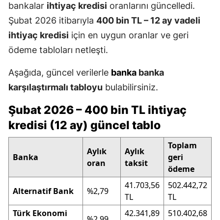
bankalar
ihtiyaç kredisi
oranlarını güncelledi.
Şubat 2026 itibarıyla
400 bin TL – 12 ay vadeli
ihtiyaç kredisi
için en uygun oranlar ve geri
ödeme tabloları netleşti.
Aşağıda, güncel verilerle
banka
banka
karşılaştırmalı tabloyu
bulabilirsiniz.
Şubat 2026 – 400 bin TL ihtiyaç
kredisi (12 ay) güncel tablo
Toplam
Aylık
Aylık
Banka
geri
oran
taksit
ödeme
41.703,56
502.442,72
Alternatif Bank
%2,79
TL
TL
Türk Ekonomi
42.341,89
510.402,68
%2,99