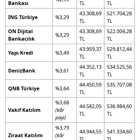
Bankası
TL
TL
43.308,69
521.704,28
ING Türkiye
%3,29
TL
TL
ON Dijital
43.308,69
522.004,28
%3,29
Bankacılık
TL
TL
43.959,37
529.812,44
Yapı Kredi
%3,49
TL
TL
44.352,13
534.525,56
DenizBank
%3,61
TL
TL
44.450,59
535.707,08
QNB Türkiye
%3,64
TL
TL
%3,68
44.582,05
536.984,60
Vakıf Katılım
(kâr
TL
TL
payı)
%3,79
44.944,55
541.334,60
Ziraat Katılım
(kâr
TL
TL