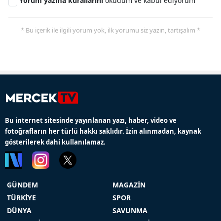
Yorum yazma kurallarını
okudum ve kabul ediyorum
* Bu içerik ile ilgili yorum yok, ilk yorumu siz yazın, tartışalım *
Bu internet sitesinde yayınlanan yazı, haber, video ve
fotoğrafların her türlü hakkı saklıdır. İzin alınmadan, kaynak
gösterilerek dahi kullanılamaz.
GÜNDEM
MAGAZİN
TÜRKİYE
SPOR
DÜNYA
SAVUNMA