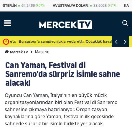
STERLIN
64,2466
0.07%
AVUSTRALYA DOLARI
33,5028
0.01%
KAN
Ücretsiz
Bursaspor'a şampiyonlukla veda etti: Çocukluk hayalini gerçekleşt
Magazin
Mercek TV
Can Yaman, Festival di
Sanremo'da sürpriz isimle sahne
alacak!
Oyuncu Can Yaman, İtalya’nın en büyük müzik
organizasyonlarından biri olan Festival di Sanremo
sahnesine çıkmaya hazırlanıyor. Organizasyon
kaynaklarına göre Yaman, festivalin ilk gecesinde
sahnede sürpriz bir isimle birlikte yer alacak.