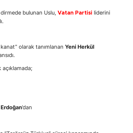
ndirmede bulunan Uslu,
liderini
Vatan Partisi
ı.
n kanat” olarak tanımlanan
Yeni Herkül
nsıdı.
lk açıklamada;
 Erdoğan
’dan