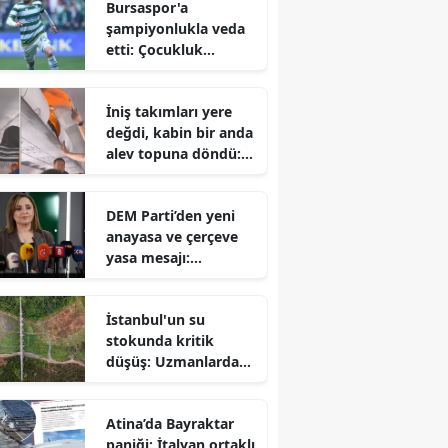
Bursaspor'a
şampiyonlukla veda
etti: Çocukluk
hayalini
gerçekleştiren Talha
İniş takımları yere
Yünkuş yeni takımına
değdi, kabin bir anda
imzayı attı
alev topuna döndü:
Yolcuların korku dolu
anları
DEM Parti’den yeni
anayasa ve çerçeve
yasa mesajı:
Hazırlıklar
tamamlanıyor ancak
İstanbul'un su
takvim belirsiz
stokunda kritik
düşüş: Uzmanlardan
sonbahar öncesi
tasarruf çağrısı
Atina’da Bayraktar
paniği: İtalyan ortaklı