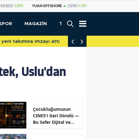
FFSHORE
7,0761
0.29%
YUAN
7,0755
0.27%
RUBLE
0,5829
0.71%
SPOR
MAGAZİN
TEKNOLOJİ
akımına imzayı attı
İniş takımları yere d
stek, Uslu'dan
Çocukluğumuzun
CINE5'i Geri Döndü —
Bu Sefer Dijital ve
Ücretsiz