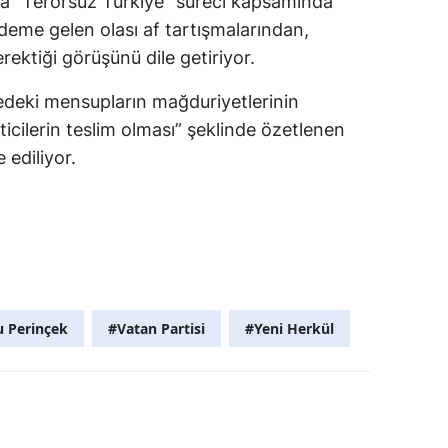
a “Terörsüz Türkiye” süreci kapsamında
eme gelen olası af tartışmalarından,
rektiği görüşünü dile getiriyor.
edeki mensupların mağduriyetlerinin
ticilerin teslim olması” şeklinde özetlenen
e ediliyor.
 Perinçek
#Vatan Partisi
#Yeni Herkül