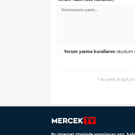
Yorum yazma kurallarını
okudum v
* Bu içerik ile ilgili 
Bu internet sitesinde yayınlanan yazı, hab