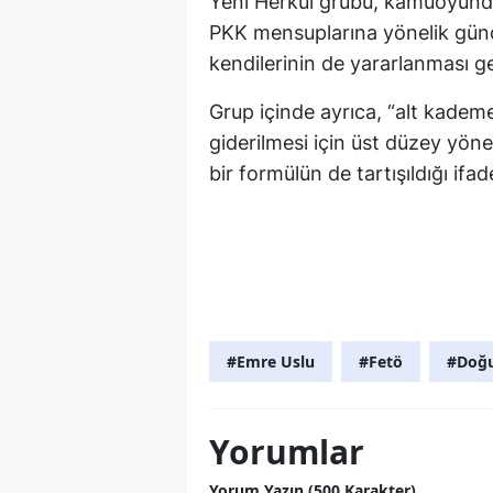
Yeni Herkül grubu, kamuoyund
PKK mensuplarına yönelik günd
kendilerinin de yararlanması ge
Grup içinde ayrıca, “alt kadem
giderilmesi için üst düzey yöne
bir formülün de tartışıldığı ifad
#Emre Uslu
#Fetö
#Doğu
Yorumlar
Yorum Yazın (500 Karakter)