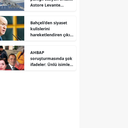
Astore Levante
Avrupa savunma
dengelerini altüst etti
Bahçeli’den siyaset
kulislerini
hareketlendiren çıkış:
CHP’deki bölünme
Hazine yardımına
AHBAP
yansımalı
soruşturmasında şok
ifadeler: Ünlü isimler
ve gazeteciler savcılık
karşısında hesap
verdi