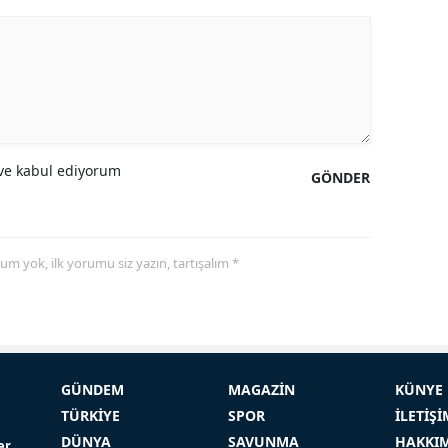
e kabul ediyorum
GÖNDER
yorum yok, ilk yorumu siz yazın, tartışalım *
GÜNDEM
MAGAZİN
KÜNYE
TÜRKİYE
SPOR
İLETİŞİ
DÜNYA
SAVUNMA
HAKKI
er,