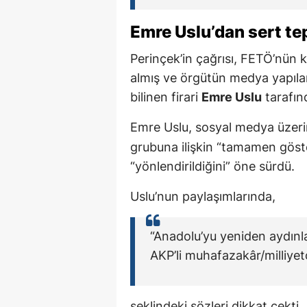
Emre Uslu
’dan sert te
Perinçek’in çağrısı, FETÖ’nün 
almış ve örgütün medya yapıla
bilinen firari
Emre Uslu
tarafınd
Emre Uslu, sosyal medya üzeri
grubuna ilişkin “tamamen göste
“yönlendirildiğini” öne sürdü.
Uslu’nun paylaşımlarında,
“Anadolu’yu yeniden aydınl
AKP’li muhafazakâr/milliye
şeklindeki sözleri dikkat çekti.