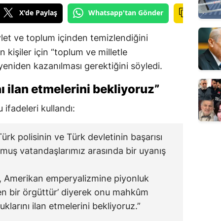
X'de Paylaş
Whatsapp'tan Gönder
let ve toplum içinden temizlendiğini
kişiler için “toplum ve milletle
yeniden kazanılması gerektiğini söyledi.
ı ilan etmelerini bekliyoruz”
ifadeleri kullandı:
Türk polisinin ve Türk devletinin başarısı
muş vatandaşlarımız arasında bir uyanış
Ö, Amerikan emperyalizmine piyonluk
den bir örgüttür’ diyerek onu mahkûm
uklarını ilan etmelerini bekliyoruz.”