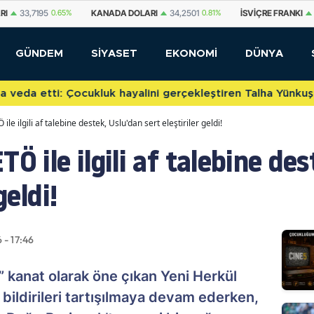
NADA DOLARI
34,2501
0.81%
İSVIÇRE FRANKI
59,1022
0.85%
YUAN O
GÜNDEM
SİYASET
EKONOMİ
DÜNYA
etti: Çocukluk hayalini gerçekleştiren Talha Yünkuş yeni t
ile ilgili af talebine destek, Uslu'dan sert eleştiriler geldi!
Ö ile ilgili af talebine de
geldi!
 - 17:46
” kanat olarak öne çıkan Yeni Herkül
bildirileri tartışılmaya devam ederken,