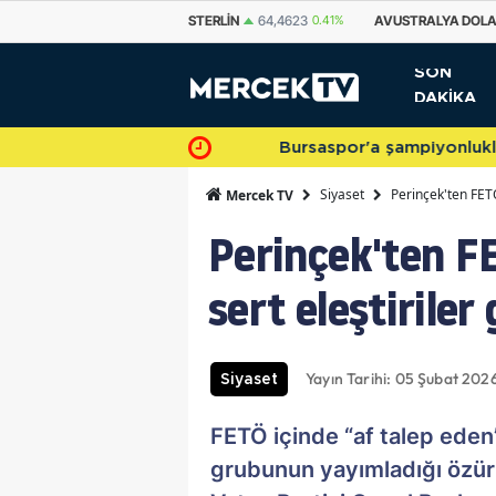
STERLIN
64,4623
0.41%
AVUSTRALYA DOLARI
33,7195
0.65%
KA
SON
DAKİKA
Bursaspor'a şampiyonlukla veda 
Siyaset
Perinçek'ten FETÖ 
Mercek TV
Perinçek'ten FET
sert eleştiriler 
Yayın Tarihi: 05 Şubat 2026
Siyaset
FETÖ içinde “af talep eden
grubunun yayımladığı özür 