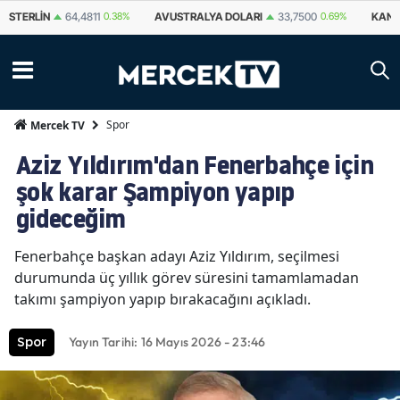
STERLIN
64,4811
0.38%
AVUSTRALYA DOLARI
33,7500
0.69%
KANA
Spor
Mercek TV
Aziz Yıldırım'dan Fenerbahçe için
şok karar Şampiyon yapıp
gideceğim
Fenerbahçe başkan adayı Aziz Yıldırım, seçilmesi
durumunda üç yıllık görev süresini tamamlamadan
takımı şampiyon yapıp bırakacağını açıkladı.
Yayın Tarihi: 16 Mayıs 2026 - 23:46
Spor