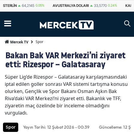
STERLIN
64,2145
0.05%
AVUSTRALYA DOLARI
33,5770
0.24%
KAN
Spor
Mercek TV
Bakan Bak VAR Merkezi’ni ziyaret
etti: Rizespor – Galatasaray
Süper Lig’de Rizespor – Galatasaray karşılaşmasındaki
iptal edilen goller sonrası VAR sistemi tartışma konusu
olurken, Gençlik ve Spor Bakanı Osman Aşkın Bak
Riva’daki VAR Merkezi’ni ziyaret etti. Bakanlık ve TFF,
ziyaretin maç özelinde bir inceleme olmadığını
vurguladı.
Yayın Tarihi: 12 Şubat 2026 - 00:39
Güncelleme: 12 Şu
Spor