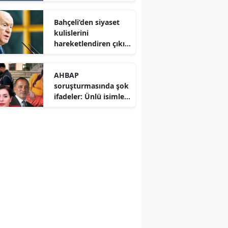
Avrupa savunma
dengelerini altüst etti
Bahçeli’den siyaset
kulislerini
hareketlendiren çıkış:
CHP’deki bölünme
Hazine yardımına
AHBAP
yansımalı
soruşturmasında şok
ifadeler: Ünlü isimler
ve gazeteciler savcılık
karşısında hesap
verdi