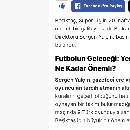
Facebook'ta Paylaş
Beşiktaş
, Süper Lig'in 20. haf
önemli bir galibiyet aldı. Bu k
Direktörü
Sergen Yalçın
, basın
bulundu.
Futbolun Geleceği: Ye
Ne Kadar Önemli?
Sergen Yalçın, gazetecilere v
oyuncuları tercih etmenin altın
kuralının geçerli olduğunu hatı
oynayan bir takım bulunmadığın
maçında 9 Türk oyuncuyla saha
Beşiktaş için büyük bir önem ar