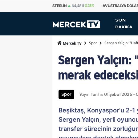
2%
STERLIN
64,4811
0.38%
AVUSTRALYA DOLARI
33,7500
0.69%
SON
DAKİKA
Spor
Sergen Yalçın: "Haf
Mercek TV
Sergen Yalçın: 
merak edeceksi
Yayın Tarihi: 01 Şubat 2026 - 
Spor
Beşiktaş, Konyaspor'u 2-1 
Sergen Yalçın, yerli oyuncul
transfer sürecinin zorluğun
oyunculara destek olmaları