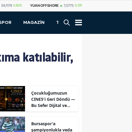
N OFFSHORE
7,0775
0.29%
YUAN
7,0812
0.29%
RUBLE
0,5825
0.65
SPOR
MAGAZİN
TEKNOLOJİ
ma katılabilir,
Çocukluğumuzun
CINE5'i Geri Döndü —
Bu Sefer Dijital ve
Ücretsiz
Bursaspor'a
şampiyonlukla veda