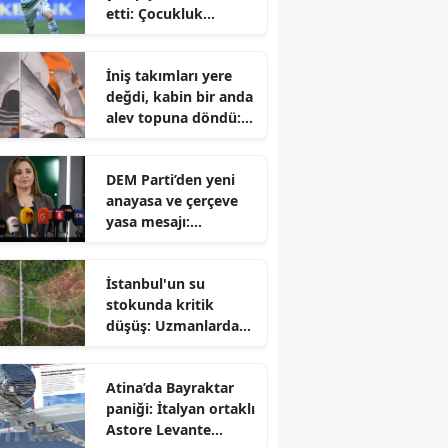
etti: Çocukluk
hayalini
gerçekleştiren Talha
İniş takımları yere
Yünkuş yeni takımına
değdi, kabin bir anda
imzayı attı
alev topuna döndü:
Yolcuların korku dolu
anları
DEM Parti’den yeni
anayasa ve çerçeve
yasa mesajı:
Hazırlıklar
tamamlanıyor ancak
İstanbul'un su
takvim belirsiz
stokunda kritik
düşüş: Uzmanlardan
sonbahar öncesi
tasarruf çağrısı
Atina’da Bayraktar
paniği: İtalyan ortaklı
Astore Levante