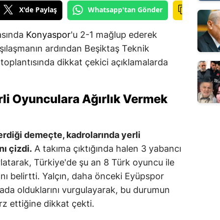
X'de Paylaş
Whatsapp'tan Gönder
tasında
Konyaspor
'u 2-1 mağlup ederek
arşılaşmanın ardından Beşiktaş Teknik
 toplantısında dikkat çekici açıklamalarda
rli Oyunculara Ağırlık Vermek
erdiği demeçte, kadrolarında yerli
ı çizdi.
A takıma çıktığında halen 3 yabancı
rlatarak, Türkiye'de şu an 8 Türk oyuncu ile
ı belirtti. Yalçın, daha önceki Eyüpspor
da olduklarını vurgulayarak, bu durumun
z ettiğine dikkat çekti.