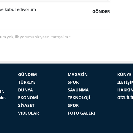
e kabul ediyorum
GÖNDER
yorum yok, ilk yorumu siz yazın, tartışalım *
GÜNDEM
MAGAZİN
KÜNYE
TÜRKİYE
SPOR
İLETİŞİ
DÜNYA
SAVUNMA
HAKKI
er,
EKONOMİ
TEKNOLOJİ
GİZLİL
dır.
SİYASET
SPOR
VİDEOLAR
FOTO GALERİ