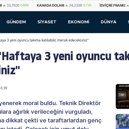
KANADA DOLARI
34,2339
0.73%
İSVIÇRE FRANKI
59,1179
0.82%
YUA
GÜNDEM
SİYASET
EKONOMİ
DÜNYA
taya 3 yeni oyuncu takıma katılabilir, merak edeceksiniz"
"Haftaya 3 yeni oyuncu takı
niz"
01:19
yenerek moral buldu. Teknik Direktör
ara ağırlık verileceğini vurguladı,
a dikkat çekti ve taraftarlardan genç
nı istedi. Gelecek için umut dolu