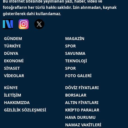
Bu internet sitesinde yayınlanan yazı, haber, video ve
fotoğrafların her türlü hakkı saklıdır. İzin alınmadan, kaynak
gösterilerek dahi kullanılamaz.
GÜNDEM
MAGAZİN
TÜRKİYE
SPOR
DÜNYA
SAVUNMA
EKONOMİ
TEKNOLOJİ
SİYASET
SPOR
VİDEOLAR
FOTO GALERİ
KÜNYE
DÖVİZ FİYATLARI
İLETİŞİM
BORSALAR
HAKKIMIZDA
ALTIN FİYATLARI
GİZLİLİK SÖZLEŞMESİ
KRİPTO PARALAR
HAVA DURUMU
NAMAZ VAKİTLERİ