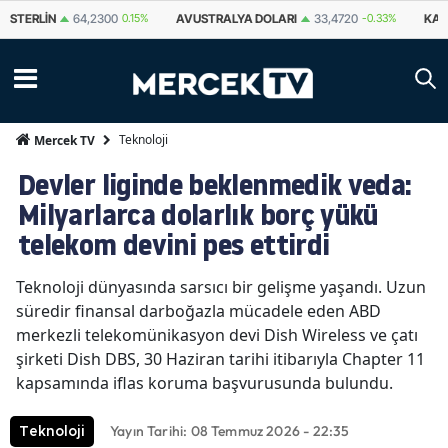
STERLIN
64,2300
0.15%
AVUSTRALYA DOLARI
33,4720
-0.33%
KAN
Teknoloji
Mercek TV
Devler liginde beklenmedik veda:
Milyarlarca dolarlık borç yükü
telekom devini pes ettirdi
Teknoloji dünyasında sarsıcı bir gelişme yaşandı. Uzun
süredir finansal darboğazla mücadele eden ABD
merkezli telekomünikasyon devi Dish Wireless ve çatı
şirketi Dish DBS, 30 Haziran tarihi itibarıyla Chapter 11
kapsamında iflas koruma başvurusunda bulundu.
Yayın Tarihi: 08 Temmuz 2026 - 22:35
Teknoloji